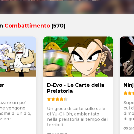
in
Combattimento
(570)
er
D-Evo - Le Carte della
Nin
Preistoria
izare un po'
Supe
 che vengono
cui 
Un gioco di carte sullo stile
nome di un dio,
dimos
di Yu-Gi-Oh, ambientato
sere...
di gu
nella preistoria al tempo dei
terribili...
51