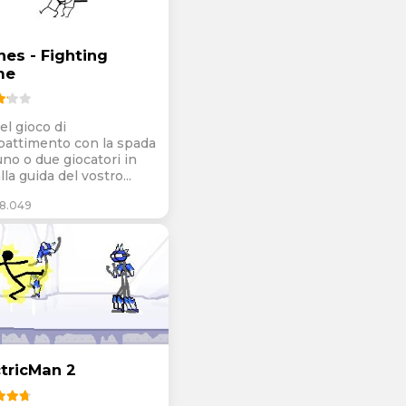
nes - Fighting
me
el gioco di
attimento con la spada
uno o due giocatori in
alla guida del vostro...
8.049
ctricMan 2