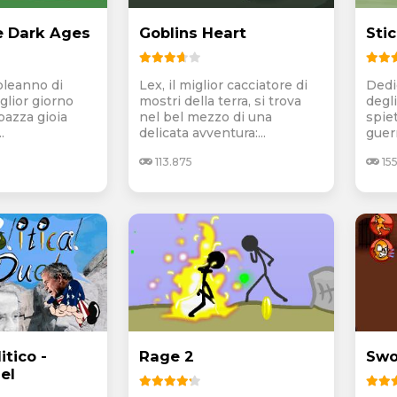
e Dark Ages
Goblins Heart
Sti
pleanno di
Lex, il miglior cacciatore di
Dedic
glior giorno
mostri della terra, si trova
degl
 pazza gioia
nel bel mezzo di una
spiet
.
delicata avventura:...
guerr
113.875
155
itico -
Rage 2
Swo
uel