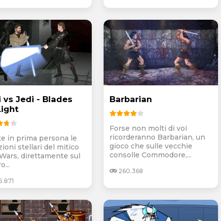
 vs Jedi - Blades
Barbarian
Light
Forse non molti di voi
ricorderanno Barbarian, un
te in prima persona le
gioco che sulle vecchie
oni stellari del mitico
consolle Commodore,...
 Wars, direttamente sul
o...
260.368
5.871