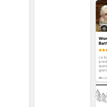
Wor
Bat
La ba
pred
ques
gran
431