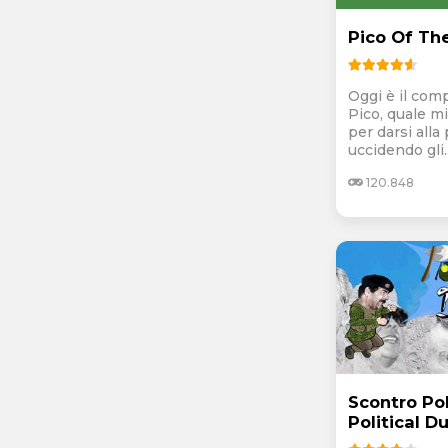
Pico Of Th
Oggi è il com
Pico, quale mi
per darsi alla
uccidendo gli..
120.848
Scontro Pol
Political D