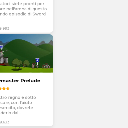
atori, siete pronti per
are nell'arena di questo
ndo episodio di Sword
.
9.993
master Prelude
stro regno è sotto
co e, con l'aiuto
esercito, dovrete
derlo dal...
8.633