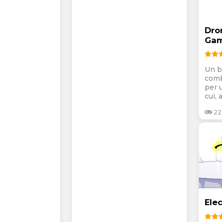
Dro
Ga
Un b
comb
per 
cui, 
22
Ele