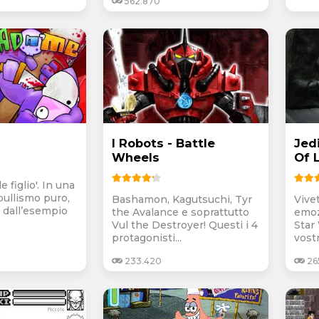
562.870
I Robots - Battle
Jedi
Wheels
Of 
e figlio'. In una
bullismo puro,
Bashamon, Kagutsuchi, Tyr
Vive
 dall’esempio
the Avalance e soprattutto
emozi
Vul the Destroyer! Questi i 4
Star
protagonisti...
vostr
233.420
26