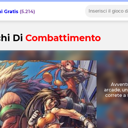
i Gratis
(5.214)
hi Di
Combattimento
Avventu
arcade, un
correte a 