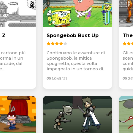
l Z
Spongebob Bust Up
The
l cartone più
Continuano le avventure di
Gli e
forma in un
Spongebob, la mitica
scen
arcade, dal
spugnetta, questa volta
comb
...
impegnato in un torneo di...
guida
1.049.151
26