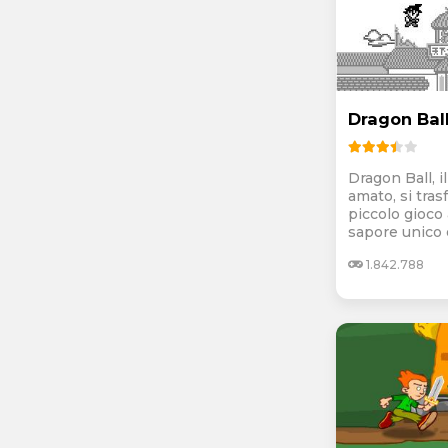
Dragon Bal
Dragon Ball, i
amato, si tras
piccolo gioco 
sapore unico e
1.842.788