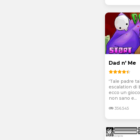
Dad n' Me
'Tale padre tal
escalation di 
ecco un gioco
non sano e...
356.545