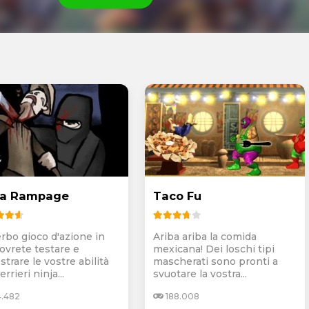
ja Rampage
Taco Fu
rbo gioco d'azione in
Ariba ariba la comida
dovrete testare e
mexicana! Dei loschi tipi
trare le vostre abilità
mascherati sono pronti a
errieri ninja...
svuotare la vostra...
4.482
188.008