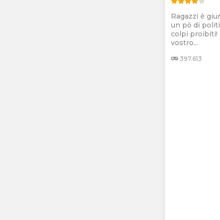
Ragazzi è giun
un pò di politi
colpi proibiti!
vostro...
397.613