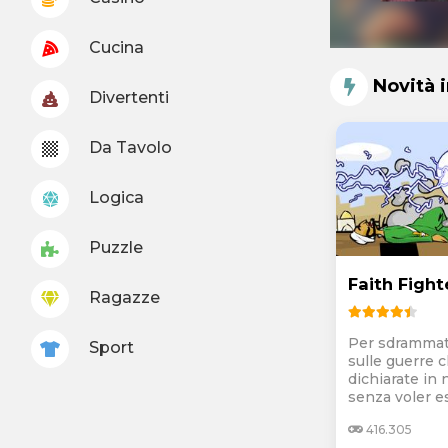
Cucina
Novità 
Divertenti
Da Tavolo
Logica
Puzzle
Faith Fight
Ragazze
Per sdrammat
Sport
sulle guerre
dichiarate in 
senza voler es
416.305