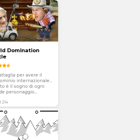
ld Domination
tle
ttaglia per avere il
ominio internazionale...
to è il sogno di ogni
de personaggio...
.214