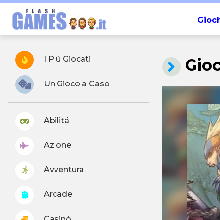
Gioch
I Più Giocati
Gioc
Un Gioco a Caso
Abilitá
Azione
Avventura
Arcade
Casinó