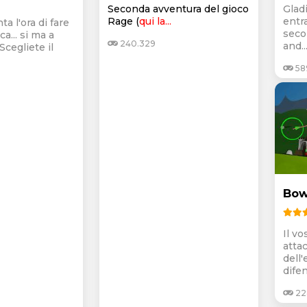
Seconda avventura del gioco
Gladi
Rage (
qui la...
entr
ta l'ora di fare
seco
ca... si ma a
240.329
and..
 Scegliete il
58
Bow
Il vo
attac
dell'
difen
22