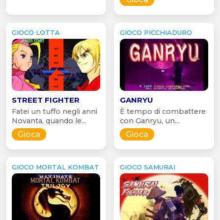
GIOCO LOTTA
GIOCO PICCHIADURO
STREET FIGHTER
GANRYU
Fatei un tuffo negli anni
È tempo di combattere
Novanta, quando le...
con Ganryu, un...
Gioca
Gioca
GIOCO MORTAL KOMBAT
GIOCO SAMURAI