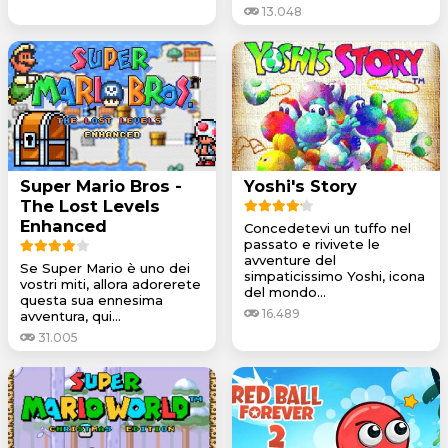
13.048
Super Mario Bros -
Yoshi's Story
The Lost Levels
Enhanced
Concedetevi un tuffo nel
passato e rivivete le
avventure del
Se Super Mario è uno dei
simpaticissimo Yoshi, icona
vostri miti, allora adorerete
del mondo...
questa sua ennesima
16.489
avventura, qui...
31.005