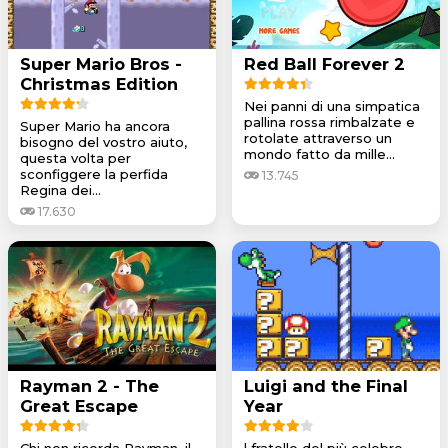
Super Mario Bros -
Red Ball Forever 2
Christmas Edition
Nei panni di una simpatica
pallina rossa rimbalzate e
Super Mario ha ancora
rotolate attraverso un
bisogno del vostro aiuto,
mondo fatto da mille...
questa volta per
sconfiggere la perfida
13.745
Regina dei...
17.630
Rayman 2 - The
Luigi and the Final
Great Escape
Year
Chi non ricorda Rayman, il
l fratello del più celebre