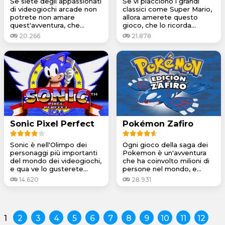
Se siete degli appassionati
Se vi piacciono i grandi
di videogiochi arcade non
classici come Super Mario,
potrete non amare
allora amerete questo
quest'avventura, che...
gioco, che lo ricorda...
20.266
21.878
Sonic Pixel Perfect
Pokémon Zafiro
Sonic è nell'Olimpo dei
Ogni gioco della saga dei
personaggi più importanti
Pokemon è un'avventura
del mondo dei videogiochi,
che ha coinvolto milioni di
e qua ve lo gusterete...
persone nel mondo, e...
14.620
28.931
1
2
3
4
5
6
7
8
9
10
11
12