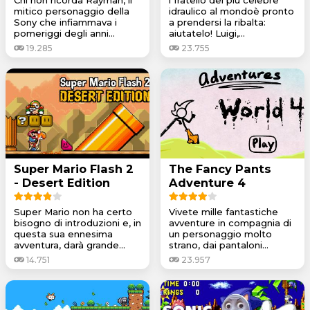
mitico personaggio della
idraulico al mondoè pronto
Sony che infiammava i
a prendersi la ribalta:
pomeriggi degli anni...
aiutatelo! Luigi,...
19.285
23.755
Super Mario Flash 2
The Fancy Pants
- Desert Edition
Adventure 4
Super Mario non ha certo
Vivete mille fantastiche
bisogno di introduzioni e, in
avventure in compagnia di
questa sua ennesima
un personaggio molto
avventura, darà grande...
strano, dai pantaloni...
14.751
23.957