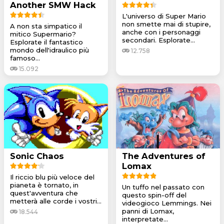
Another SMW Hack
L'universo di Super Mario
non smette mai di stupire,
A non sta simpatico il
anche con i personaggi
mitico Supermario?
secondari. Esplorate...
Esplorate il fantastico
mondo dell'idraulico più
12.758
famoso...
15.092
Sonic Chaos
The Adventures of
Lomax
Il riccio blu più veloce del
pianeta è tornato, in
Un tuffo nel passato con
quest'avventura che
questo spin-off del
metterà alle corde i vostri...
videogioco Lemmings. Nei
panni di Lomax,
18.544
interpretate...