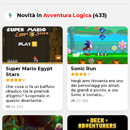
Novità in
Avventura Logica
(433)
Super Mario Egypt
Sonic Run
Stars
Negli anni Novanta era uno
dei personaggi più amati
Che cosa ci fa un baffuto
da grandi e piccini, e ora
idraulico tra le piramidi
Sonic è tornato,...
d'Egitto? Scopritelo in
questo divertente...
27.786
45.292