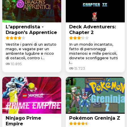
L'apprendista -
Deck Adventurers:
Dragon's Apprentice
Chapter 2
Vestite i panni di un astuto
In un mondo incantato,
mago, e vagate per un
fatto di personaggi
ambiente lugubre e ricco
misteriosi e mille pericoli,
di ostacoli, contro i...
dovrete sconfiggere tutti
i...
10.895
15.723
Ninjago Prime
Pokémon Greninja Z
Empire