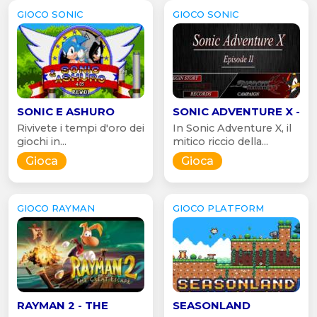
GIOCO SONIC
GIOCO SONIC
SONIC E ASHURO
SONIC ADVENTURE X -
Rivivete i tempi d'oro dei
In Sonic Adventure X, il
giochi in...
mitico riccio della...
Gioca
Gioca
GIOCO RAYMAN
GIOCO PLATFORM
RAYMAN 2 - THE
SEASONLAND