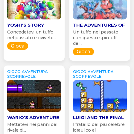
YOSHI'S STORY
THE ADVENTURES OF
Concedetevi un tuffo
Un tuffo nel passato
nel passato e rivivete...
con questo spin-off
del...
Gioca
Gioca
GIOCO AVVENTURA
GIOCO AVVENTURA
SCORREVOLE
SCORREVOLE
WARIO'S ADVENTURE
LUIGI AND THE FINAL
Mettetevi nei panni del
l fratello del più celebre
rivale di...
idraulico al...