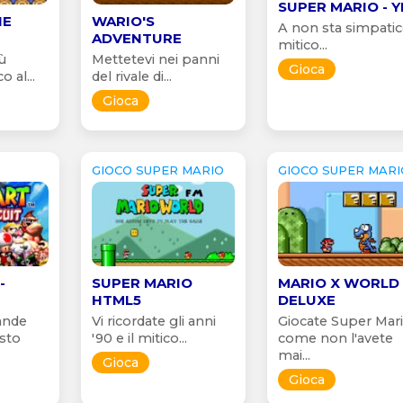
SUPER MARIO - Y
HE
WARIO'S
A non sta simpatico
ADVENTURE
mitico...
iù
Mettetevi nei panni
Gioca
o al...
del rivale di...
Gioca
GIOCO SUPER MARIO
GIOCO SUPER MARI
-
SUPER MARIO
MARIO X WORLD
HTML5
DELUXE
ande
Vi ricordate gli anni
Giocate Super Mar
esto
'90 e il mitico...
come non l'avete
mai...
Gioca
Gioca