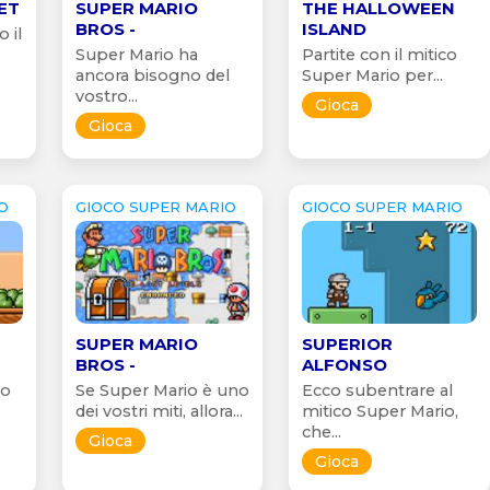
ET
SUPER MARIO
THE HALLOWEEN
BROS -
ISLAND
 il
Super Mario ha
Partite con il mitico
ancora bisogno del
Super Mario per...
vostro...
Gioca
Gioca
O
GIOCO SUPER MARIO
GIOCO SUPER MARIO
SUPER MARIO
SUPERIOR
BROS -
ALFONSO
io
Se Super Mario è uno
Ecco subentrare al
dei vostri miti, allora...
mitico Super Mario,
che...
Gioca
Gioca