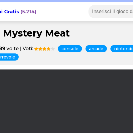
i Gratis
(5.214)
s Mystery Meat
89
volte | Voti:
console
arcade
nintend
rrevole