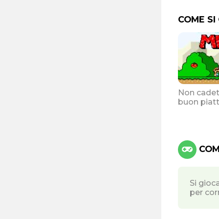
COME SI
Non cadete
buon piatt
COMA
Si gioc
per cor