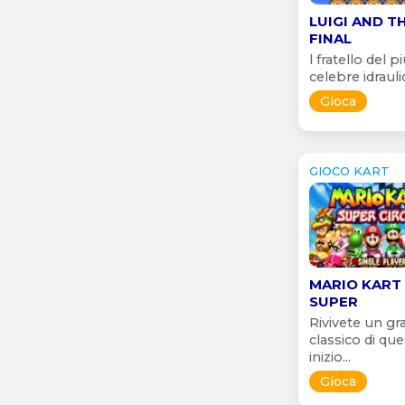
LUIGI AND T
FINAL
l fratello del p
celebre idraulic
Gioca
GIOCO KART
MARIO KART 
SUPER
Rivivete un gr
classico di qu
inizio...
Gioca