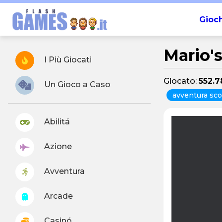
Gioch
Mario'
I Più Giocati
Giocato:
552.7
Un Gioco a Caso
avventura sco
Abilitá
Azione
Avventura
Arcade
Casinó