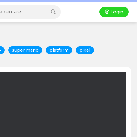
Login
o
super mario
platform
pixel