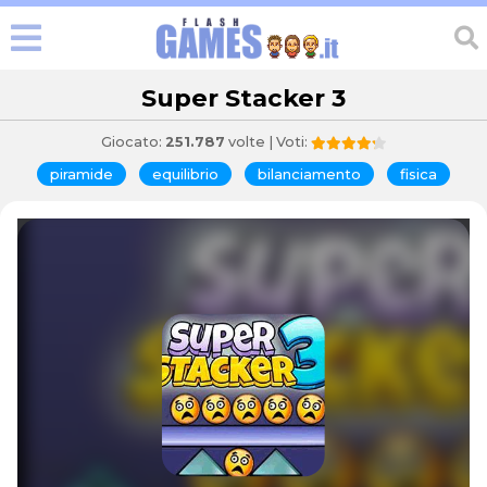
Super Stacker 3
Giocato:
251.787
volte | Voti:
piramide
equilibrio
bilanciamento
fisica