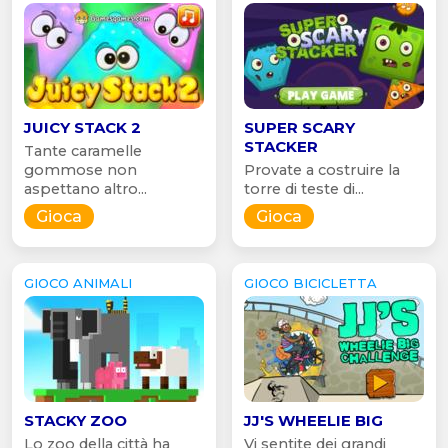
JUICY STACK 2
SUPER SCARY
STACKER
Tante caramelle
gommose non
Provate a costruire la
aspettano altro...
torre di teste di...
Gioca
Gioca
GIOCO ANIMALI
GIOCO BICICLETTA
STACKY ZOO
JJ'S WHEELIE BIG
Lo zoo della città ha
Vi sentite dei grandi