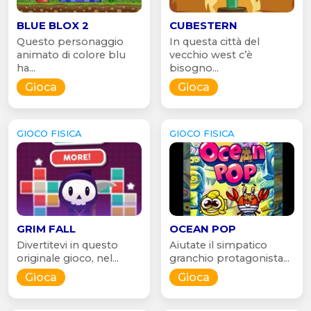
BLUE BLOX 2
CUBESTERN
Questo personaggio
In questa città del
animato di colore blu
vecchio west c’è
ha...
bisogno...
Gioca
Gioca
GIOCO FISICA
GIOCO FISICA
GRIM FALL
OCEAN POP
Divertitevi in questo
Aiutate il simpatico
originale gioco, nel...
granchio protagonista...
Gioca
Gioca