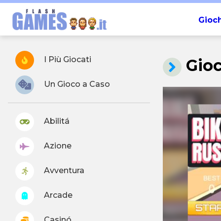
Gioch
I Più Giocati
Gio
Un Gioco a Caso
Abilitá
Azione
Avventura
Arcade
Casinó