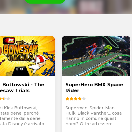
k Buttowski - The
SuperHero BMX Space
esaw Trials
Rider
di Kick Buttowski,
Superman, Spider-Man,
ltate bene, perchè
Hulk, Black Panther... cosa
ttamente dalla serie
hanno in comune questi
ata Disney è arrivato
nomi? Oltre ad essere...