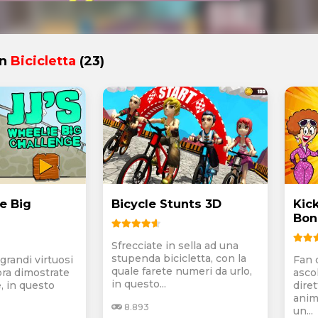
in
Bicicletta
(23)
e Big
Bicycle Stunts 3D
Kic
Bon
Sfrecciate in sella ad una
stupenda bicicletta, con la
 grandi virtuosi
Fan 
quale farete numeri da urlo,
lora dimostrate
asco
in questo...
, in questo
dire
anim
8.893
un...