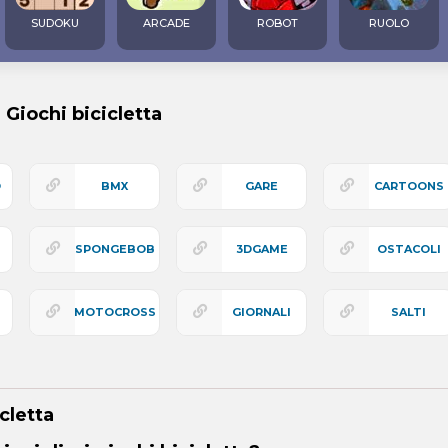
SUDOKU
ARCADE
ROBOT
RUOLO
i Giochi bicicletta
O
BMX
GARE
CARTOONS
SPONGEBOB
3DGAME
OSTACOLI
MOTOCROSS
GIORNALI
SALTI
cletta