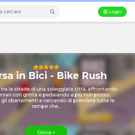
Login
rsa in Bici - Bike Rush
 tra le strade di una soleggiata città, affrontando
ersari con grinta e pedalando a più non posso,
 gli sbarramenti e cercando di prendere tutte le
rampe che...
Gioca >