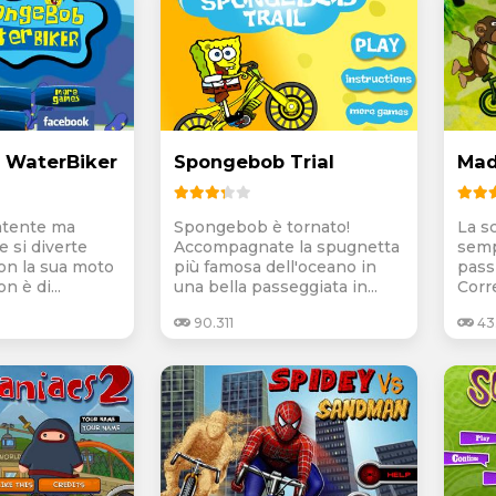
 WaterBiker
Spongebob Trial
Mad
atente ma
Spongebob è tornato!
La s
 si diverte
Accompagnate la spugnetta
semp
n la sua moto
più famosa dell'oceano in
passi
n è di...
una bella passeggiata in...
Corre
90.311
43