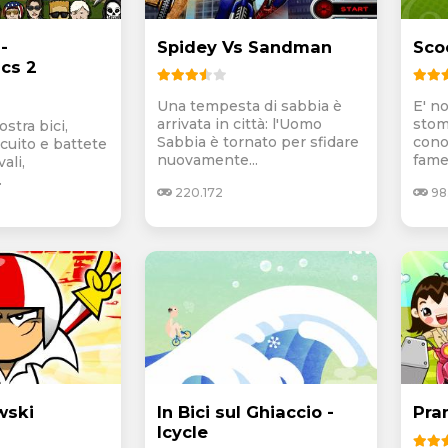
i-
Spidey Vs Sandman
Sco
cs 2
Una tempesta di sabbia è
E' n
arrivata in città: l'Uomo
stom
ostra bici,
Sabbia è tornato per sfidare
conos
ircuito e battete
nuovamente...
fame 
vali,
.
220.172
98
wski
In Bici sul Ghiaccio -
Pra
Icycle