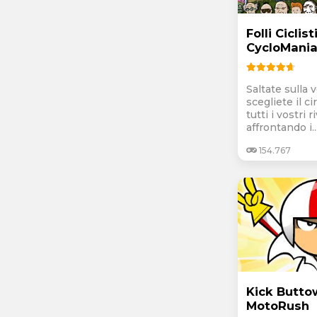
Folli Ciclist
CycloMania
Saltate sulla v
scegliete il c
tutti i vostri ri
affrontando i..
154.767
Kick Butto
MotoRush