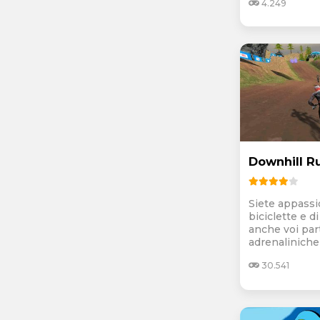
4.249
Downhill R
Siete appassi
biciclette e d
anche voi par
adrenaliniche 
30.541