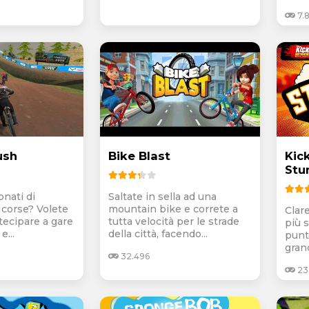
7.
ush
Bike Blast
Kic
Stu
onati di
Saltate in sella ad una
i corse? Volete
mountain bike e correte a
Clar
tecipare a gare
tutta velocità per le strade
più s
e...
della città, facendo...
punta
gran
32.496
23