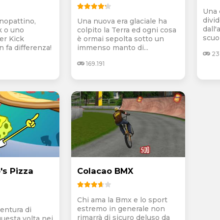
Una 
divid
onopattino,
Una nuova era glaciale ha
dall
k o uno
colpito la Terra ed ogni cosa
scuol
er Kick
è ormai sepolta sotto un
 fa differenza!
immenso manto di...
23
169.191
s Pizza
Colacao BMX
Chi ama la Bmx e lo sport
estremo in generale non
entura di
rimarrà di sicuro deluso da
uesta volta nei