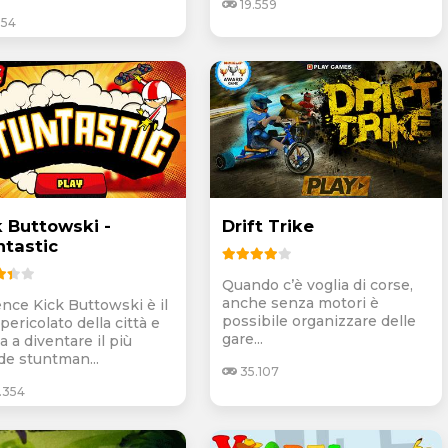
19.559
854
k Buttowski -
Drift Trike
ntastic
Quando c’è voglia di corse,
anche senza motori è
ence Kick Buttowski è il
possibile organizzare delle
pericolato della città e
gare...
 a diventare il più
de stuntman...
35.107
.354