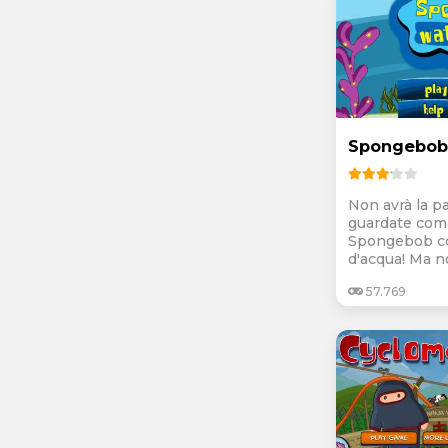
Spongebob
Non avrà la p
guardate come
Spongebob co
d'acqua! Ma no
57.769