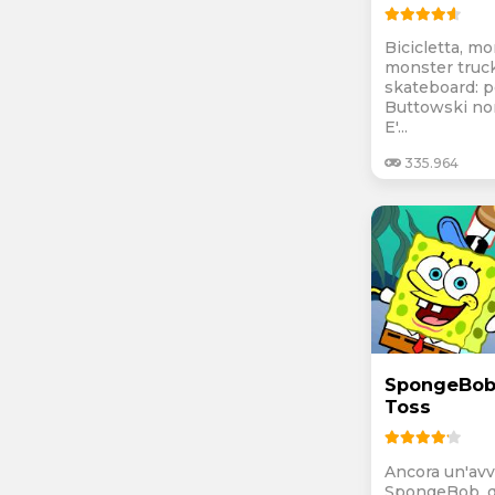
Bicicletta, m
monster truc
skateboard: p
Buttowski non
E'...
335.964
SpongeBob'
Toss
Ancora un'avv
SpongeBob, q