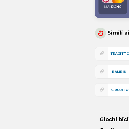
MAHJONG
Simili a
TRAGITT
BAMBINI
CIRCUITO
Giochi bici