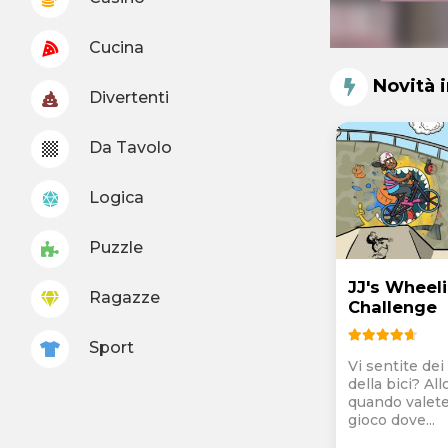
Cucina
Novità 
Divertenti
Da Tavolo
Logica
Puzzle
JJ's Wheeli
Ragazze
Challenge
Sport
Vi sentite dei
della bici? Al
quando valete
gioco dove...