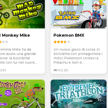
 Monkey Mike
Pokemon BMX
cimmia Mike ha da
Un nuovo gioco di corse in
re avuto una grande
bicicletta con protagonista i
one: la bicicletta!
mitici Pokemon! Unitevi a
te con lui nel cuore...
Pikachu e Ash e...
.530
102.251