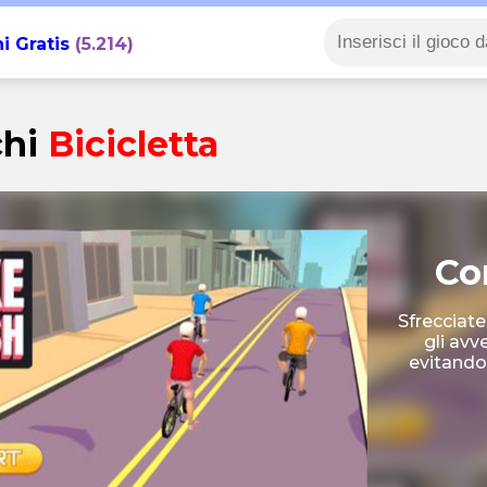
i Gratis
(5.214)
chi
Bicicletta
Co
Sfrecciate
gli avv
evitando