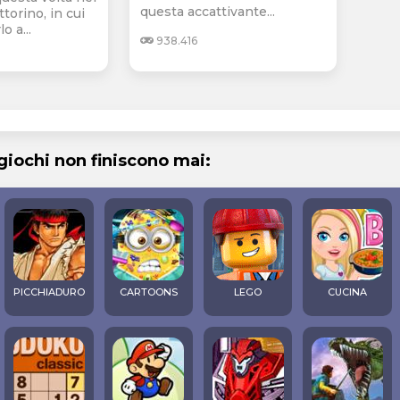
questa accattivante...
ttorino, in cui
o a...
938.416
 giochi non finiscono mai:
PICCHIADURO
CARTOONS
LEGO
CUCINA