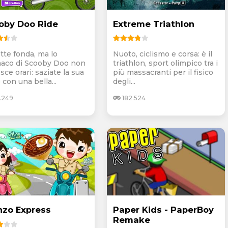
oby Doo Ride
Extreme Triathlon
otte fonda, ma lo
Nuoto, ciclismo e corsa: è il
aco di Scooby Doo non
triathlon, sport olimpico tra i
ce orari: saziate la sua
più massacranti per il fisico
con una bella...
degli...
.249
182.524
nzo Express
Paper Kids - PaperBoy
Remake