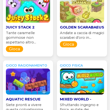
JUICY STACK 2
GOLDEN SCARABAEUS
Tante caramelle
Andate a caccia di magici
gommose non
scarabei d’oro in...
aspettano altro...
Gioca
Gioca
GIOCO RAGIONAMENTO
GIOCO FISICA
AQUATIC RESCUE
MIXED WORLD -
Siete pronti a vivere
Sfruttando ingegno e
questa coloratissima...
fisica, aiutate dei...