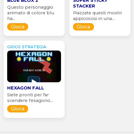
BLUE BLOX 2
SUPER STICKY
STACKER
Questo personaggio
animato di colore blu
Piazzate questi mostri
ha...
appiccicosi in una...
Gioca
Gioca
GIOCO STRATEGIA
HEXAGON FALL
Siete pronti per far
scendere l'esagono...
Gioca