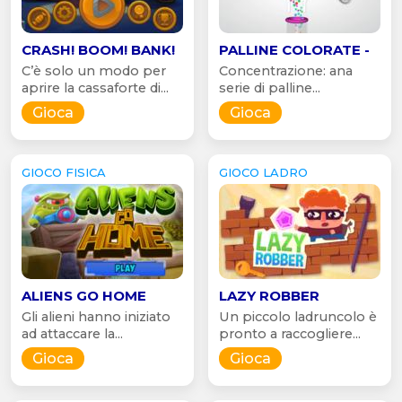
CRASH! BOOM! BANK!
PALLINE COLORATE -
C’è solo un modo per
Concentrazione: ana
aprire la cassaforte di...
serie di palline...
Gioca
Gioca
GIOCO FISICA
GIOCO LADRO
ALIENS GO HOME
LAZY ROBBER
Gli alieni hanno iniziato
Un piccolo ladruncolo è
ad attaccare la...
pronto a raccogliere...
Gioca
Gioca