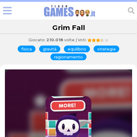
Grim Fall
Giocato:
210.018
volte | Voti:
fisica
gravità
equilibrio
strategia
ragionamento