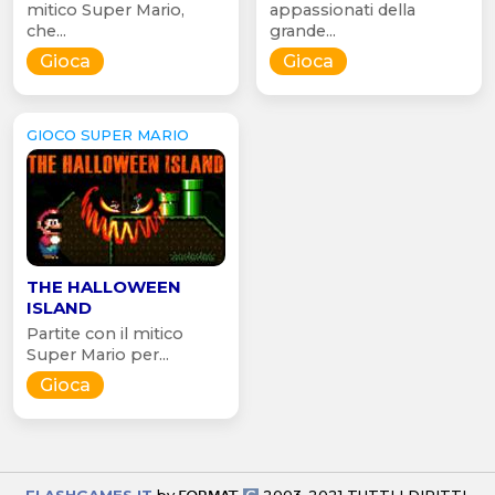
mitico Super Mario,
appassionati della
che...
grande...
Gioca
Gioca
GIOCO SUPER MARIO
THE HALLOWEEN
ISLAND
Partite con il mitico
Super Mario per...
Gioca
FLASHGAMES.IT
by
2003-2021 TUTTI I DIRITTI