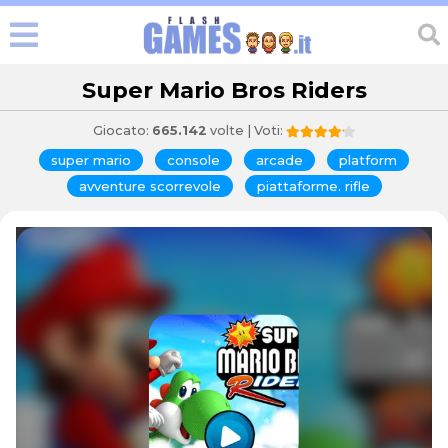
Super Mario Bros Riders
Giocato:
665.142
volte | Voti:
super mario
console
arcade
platform
avventure scorrevole
piattaforme. rifle