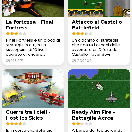
La fortezza - Final
Attacco al Castello -
Fortress
Battlefield
Final Fortress è un gioco di
Un giochino di strategia,
strategia in cui, in un
che ribalta i canoni delle
susseguirsi di 10 livelli,
avventure di 'Difesa del
dovrete difendere...
Castello', facendovi...
169.571
204.106
Guerra tra i cieli -
Ready Aim Fire -
Hostiles Skies
Battaglia Aerea
E' in corso una delle più
A bordo del tuo aereo da