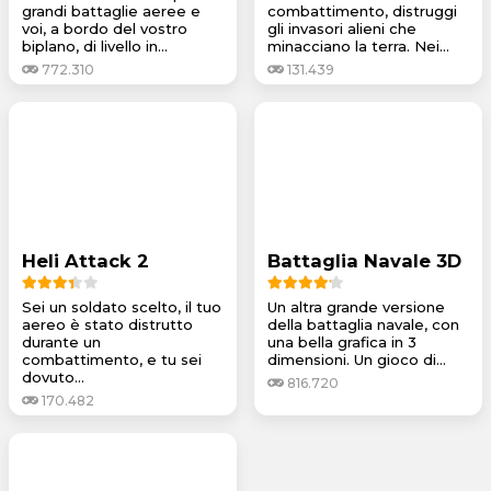
grandi battaglie aeree e
combattimento, distruggi
voi, a bordo del vostro
gli invasori alieni che
biplano, di livello in...
minacciano la terra. Nei...
772.310
131.439
Heli Attack 2
Battaglia Navale 3D
Sei un soldato scelto, il tuo
Un altra grande versione
aereo è stato distrutto
della battaglia navale, con
durante un
una bella grafica in 3
combattimento, e tu sei
dimensioni. Un gioco di...
dovuto...
816.720
170.482