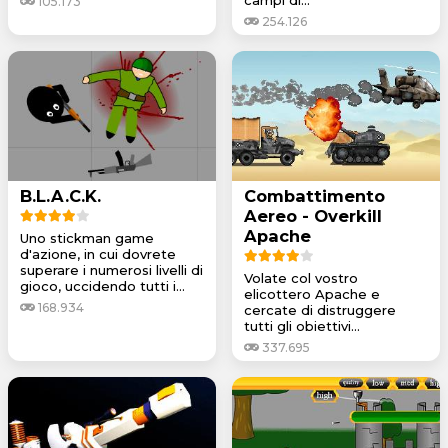
105.173
254.126
B.L.A.C.K.
Combattimento
Aereo - Overkill
Apache
Uno stickman game
d'azione, in cui dovrete
superare i numerosi livelli di
Volate col vostro
gioco, uccidendo tutti i...
elicottero Apache e
168.934
cercate di distruggere
tutti gli obiettivi...
337.695