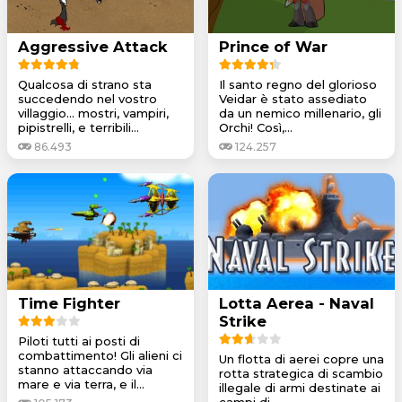
Aggressive Attack
Prince of War
Qualcosa di strano sta
Il santo regno del glorioso
succedendo nel vostro
Veidar è stato assediato
villaggio... mostri, vampiri,
da un nemico millenario, gli
pipistrelli, e terribili...
Orchi! Così,...
86.493
124.257
Time Fighter
Lotta Aerea - Naval
Strike
Piloti tutti ai posti di
combattimento! Gli alieni ci
Un flotta di aerei copre una
stanno attaccando via
rotta strategica di scambio
mare e via terra, e il...
illegale di armi destinate ai
campi di...