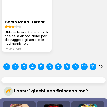
Bomb Pearl Harbor
Utilizza le bombe e i missili
che hai a disposizione per
distruggere gli aerei e le
navi nemiche...
345.728
1
2
3
4
5
6
7
8
9
10
11
12
I nostri giochi non finiscono mai: