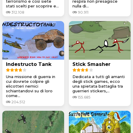
terrorismo e così siete
respira non presagisce
stati scelti per scoprire e...
nulla di...
312.108
90.911
Indestructo Tank
Stick Smasher
Una missione di guerra in
Dedicata a tutti gli amanti
cui dovrete colpire gli
degli stick games, ecco
elicotteri nemici
una spietata battaglia tra
schiantandovi su di loro
guerrieri stickers,...
come...
155.685
204.512