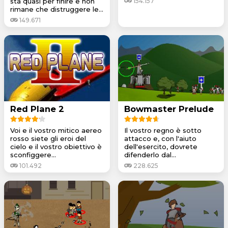
sta quasi per finire e non
154.157
rimane che distruggere le...
149.671
Red Plane 2
Bowmaster Prelude
Voi e il vostro mitico aereo
Il vostro regno è sotto
rosso siete gli eroi del
attacco e, con l'aiuto
cielo e il vostro obiettivo è
dell'esercito, dovrete
sconfiggere...
difenderlo dal...
101.492
228.625