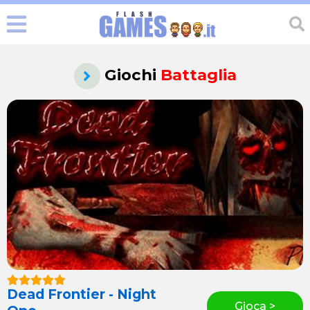
Giochi
Battaglia
Dead Frontier - Night
Gioca >