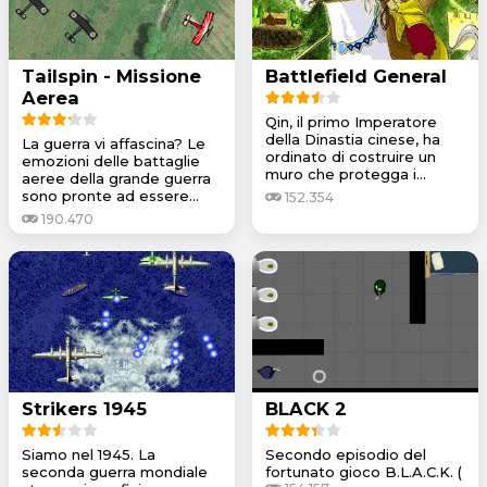
Tailspin - Missione
Battlefield General
Aerea
Qin, il primo Imperatore
della Dinastia cinese, ha
La guerra vi affascina? Le
ordinato di costruire un
emozioni delle battaglie
muro che protegga i...
aeree della grande guerra
sono pronte ad essere...
152.354
190.470
Strikers 1945
BLACK 2
Siamo nel 1945. La
Secondo episodio del
seconda guerra mondiale
fortunato gioco B.L.A.C.K. (