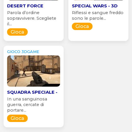
DESERT FORCE
SPECIAL WARS - 3D
Parola d’ordine
Riflessi e sangue freddo
sopravvivere. Scegliete
sono le parole...
il...
Gioca
Gioca
GIOCO 3DGAME
SQUADRA SPECIALE -
In una sanguinosa
guerra, cercate di
portare...
Gioca