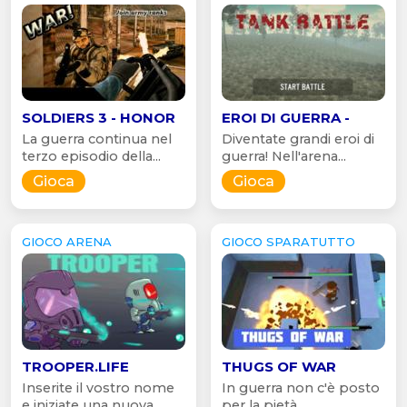
SOLDIERS 3 - HONOR
EROI DI GUERRA -
La guerra continua nel
Diventate grandi eroi di
terzo episodio della...
guerra! Nell'arena...
Gioca
Gioca
GIOCO ARENA
GIOCO SPARATUTTO
TROOPER.LIFE
THUGS OF WAR
Inserite il vostro nome
In guerra non c'è posto
e iniziate una nuova...
per la pietà,...