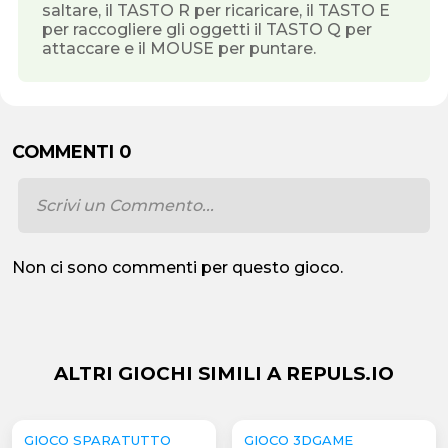
saltare, il TASTO R per ricaricare, il TASTO E
per raccogliere gli oggetti il TASTO Q per
attaccare e il MOUSE per puntare.
COMMENTI 0
Non ci sono commenti per questo gioco.
ALTRI GIOCHI SIMILI A REPULS.IO
GIOCO SPARATUTTO
GIOCO 3DGAME