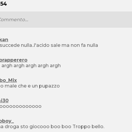
 54
kan
succede nulla..l'acido sale ma non fa nulla
orapperero
argh argh argh argh argh argh
bo_Mix
o male che e un pupazzo
i30
oooooooooooooo
oboy_
e' una droga sto giocooo boo boo Troppo bello.