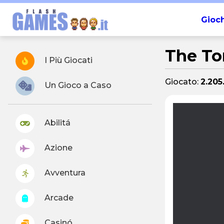
Gioch
The To
I Più Giocati
Giocato:
2.205
Un Gioco a Caso
Abilitá
Azione
Avventura
Arcade
Casinó