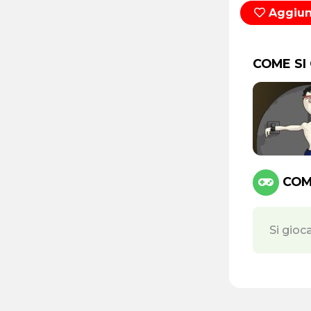
Aggiung
COME SI
COMA
Si gioc