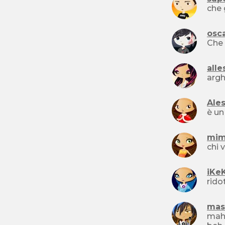
che 
osc
alle
arg
Ales
è un
mim
chi 
iKe
rido
mas
mah.