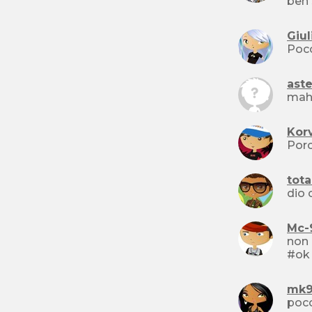
beh 
Giul
aste
mah.
Korv
tota
dio 
Mc-
non molto
mk9