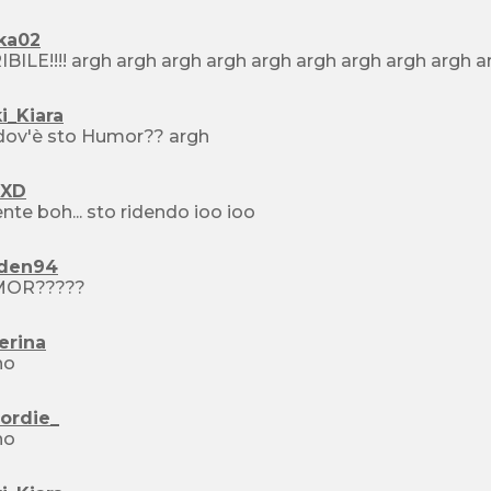
kka02
i_Kiara
Ma dov'è sto Humor?? argh
yXD
E niente boh... sto ridendo ioo ioo
den94
OR?????
erina
no
ordie_
no