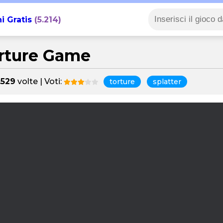
i Gratis
(5.214)
rture Game
.529
volte | Voti:
torture
splatter