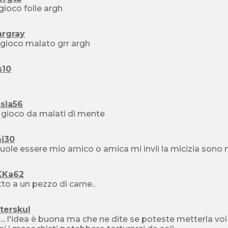
gioco folle argh
argray
Che gioco malato grr argh
s10
h
sia56
 gioco da malati di mente
i30
vuole essere mio amico o amica mi invii la micizia s
KKa62
tto a un pezzo di carne..
terskul
.. l'idea è buona ma che ne dite se poteste metterla voi