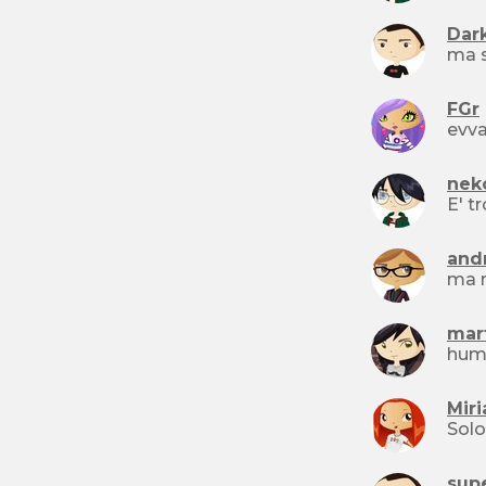
Dar
ma s
FGr
nek
E' 
and
mar
Mir
sup