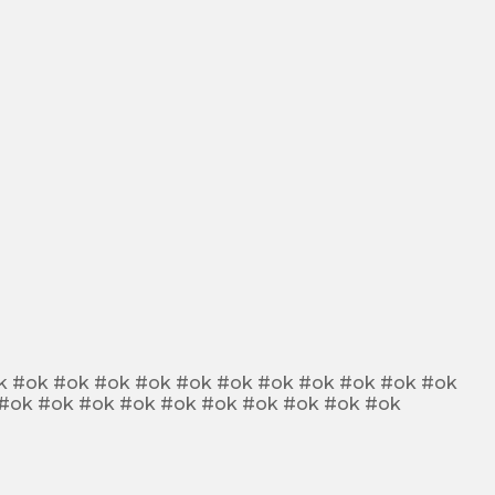
#ok #ok #ok #ok #ok #ok #ok #ok #ok #ok #ok #ok #ok #ok #ok #ok #ok #ok #ok #ok #ok #ok #ok