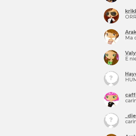
kri
Arak
Val
Hay
HUM
caff
cari
_die
cari