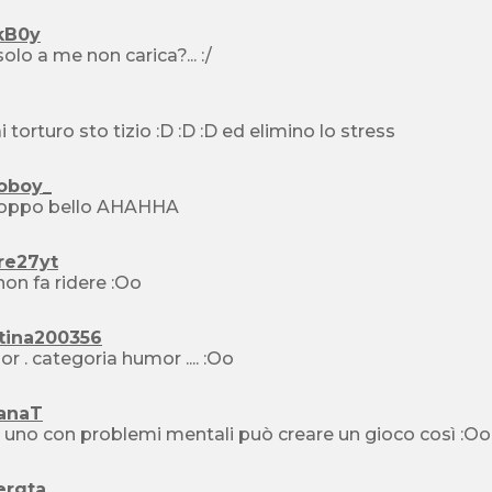
kB0y
olo a me non carica?... :/
evvai torturo sto tizio :D :D :D ed elimino lo stress
oboy_
troppo bello AHAHHA
re27yt
ma non fa ridere :Oo
tina200356
humor . categoria humor .... :Oo
ianaT
Solo uno con problemi mentali può creare un gioco così :Oo
ergta