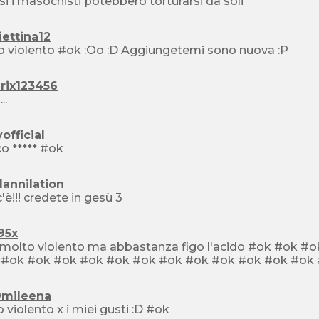
si i masochisti potebbero torturarsi da soli
iettina12
Poco violento #ok :Oo :D Aggiungetemi sono nuova :P
rix123456
..
official
Porco ***** #ok
lannilation
c'è!!! credete in gesù 3
95x
 violento ma abbastanza figo l'acido #ok #ok #ok #ok #ok #ok #ok #ok #ok #ok #ok #ok #ok #ok
mileena
poco violento x i miei gusti :D #ok