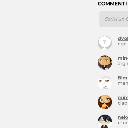
COMMENTI
dyo
non 
min
Bim
men
mim
cia
nek