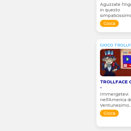
Aguzzate l'in
in questo
simpaticissimo.
Gioca
GIOCO TROLL
TROLLFACE 
-
Immergetevi
nell'America d
Ventunesimo..
Gioca