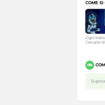
COME SI
Ogni indov
Cercate di
COMA
Si gioc