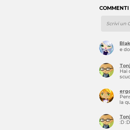
COMMENTI
Bla
e do
Ton
Hai 
erg
Pens
la q
Ton