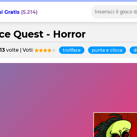
i Gratis
(5.214)
ce Quest - Horror
13
volte | Voti:
trollface
punta e clicca
d