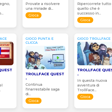
gegno,
Provate a risolvere
Ripercorrete tutto
una miriade di...
quello che è
..
successo in...
Gioca
Gioca
FACE
GIOCO PUNTA E
GIOCO TROLLFACE
CLICCA
QUEST
TROLLFACE QUE
TROLLFACE QUEST
-
-
In questa nuova
Continua
el
avventura di
l'inarrestabile saga
.
TrollFace...
di...
Gioca
Gioca