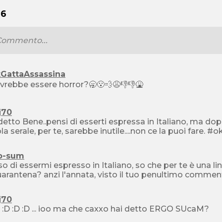
 6
kGattaAssassina
vrebbe essere horror?🥱😮‍💨😩👎👎🤮
j70
detto Bene..pensi di esserti espressa in Italiano, ma do
o-sum
o di essermi espresso in Italiano, so che per te è una ling
uarantena? anzi l'annata, visto il tuo penultimo comme
j70
:D :D :D :D :D ... ioo ma che caxxo hai detto ERGO SUcaM?