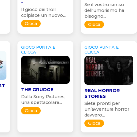
-
Se il vostro senso
Il gioco dei troll
dell'umorismo ha
colpisce un nuovo...
bisogno...
Gioca
Gioca
GIOCO PUNTA E
GIOCO PUNTA E
CLICCA
CLICCA
ST
THE GRUDGE
REAL HORROR
STORIES
Dalla Sony Pictures,
una spettacolare...
Siete pronti per
un’avventura horror
Gioca
davvero...
Gioca