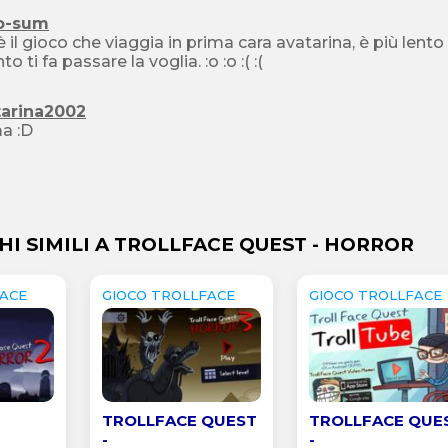
o-sum
è il gioco che viaggia in prima cara avatarina, è più lento
quanto ti fa passare la voglia. :o :o :( :(
tarina2002
Prima :D
HI SIMILI A TROLLFACE QUEST - HORROR
LFACE
GIOCO TROLLFACE
GIOCO TROLLFACE
TROLLFACE QUEST
TROLLFACE QUE
-
-