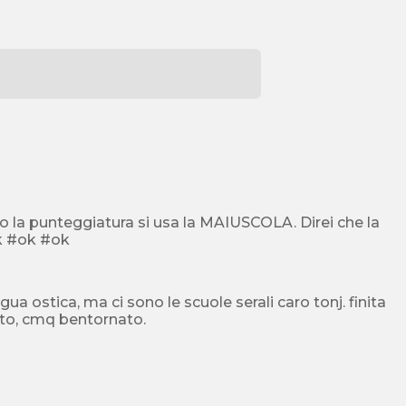
po la punteggiatura si usa la MAIUSCOLA. Direi che la
scuola serale, per te, sarebbe inutile....non ce la puoi fare. #ok #ok #ok
ua ostica, ma ci sono le scuole serali caro tonj. finita
nto, cmq bentornato.