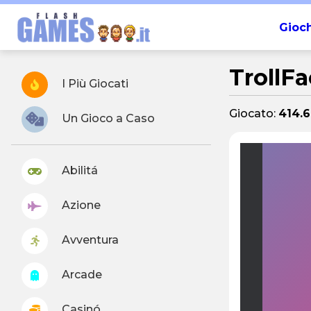
Gioch
TrollFa
I Più Giocati
Giocato:
414.6
Un Gioco a Caso
Abilitá
Azione
Avventura
Arcade
Casinó