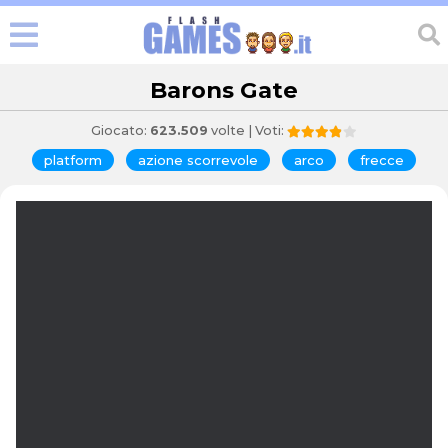
Barons Gate
Giocato:
623.509
volte | Voti:
platform
azione scorrevole
arco
frecce