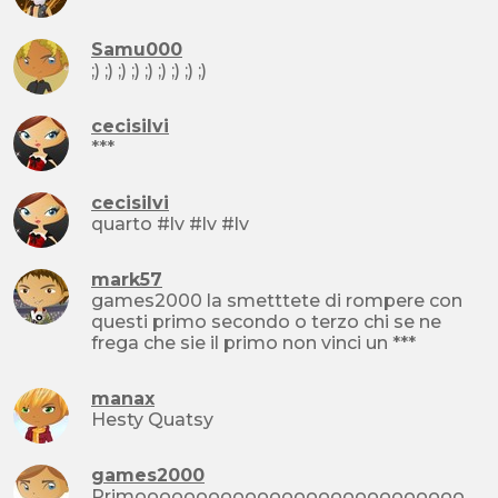
Samu000
;) ;) ;) ;) ;) ;) ;) ;) ;)
cecisilvi
***
cecisilvi
quarto #lv #lv #lv
mark57
games2000 la smetttete di rompere con
questi primo secondo o terzo chi se ne
frega che sie il primo non vinci un ***
manax
Hesty Quatsy
games2000
Primooooooooooooooooooooooooooo