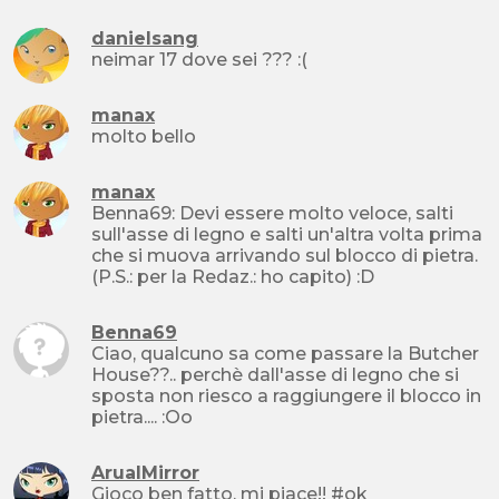
danielsang
neimar 17 dove sei ??? :(
manax
molto bello
manax
Benna69: Devi essere molto veloce, salti
sull'asse di legno e salti un'altra volta prima
che si muova arrivando sul blocco di pietra.
(P.S.: per la Redaz.: ho capito) :D
Benna69
Ciao, qualcuno sa come passare la Butcher
House??.. perchè dall'asse di legno che si
sposta non riesco a raggiungere il blocco in
pietra.... :Oo
ArualMirror
Gioco ben fatto, mi piace!! #ok