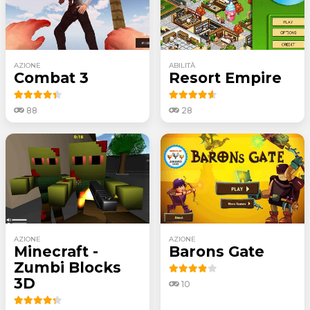
AZIONE
ABILITÀ
Combat 3
Resort Empire
88
28
AZIONE
AZIONE
Minecraft -
Barons Gate
Zumbi Blocks
3D
10