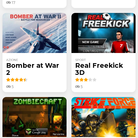
17
AZIONE
SPORT
Bomber at War
Real Freekick
2
3D
5
5