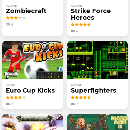
AZIONE
AZIONE
Zombiecraft
Strike Force
Heroes
4
4
SPORT
AZIONE
Euro Cup Kicks
Superfighters
3
3