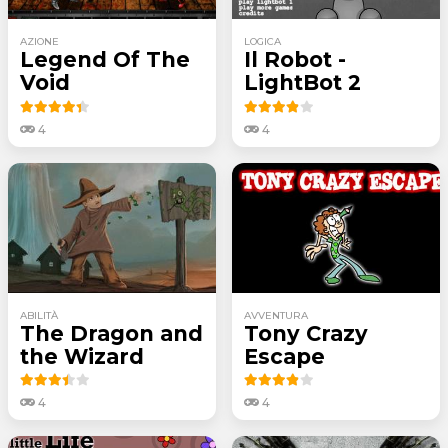
AZIONE
LOGICA
Legend Of The
Il Robot -
Void
LightBot 2
4
4
ABILITÀ
AVVENTURA
The Dragon and
Tony Crazy
the Wizard
Escape
4
4