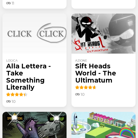
11
LOGICA
AZIONE
Alla Lettera -
Sift Heads
Take
World - The
Something
Ultimatum
Literally
10
10