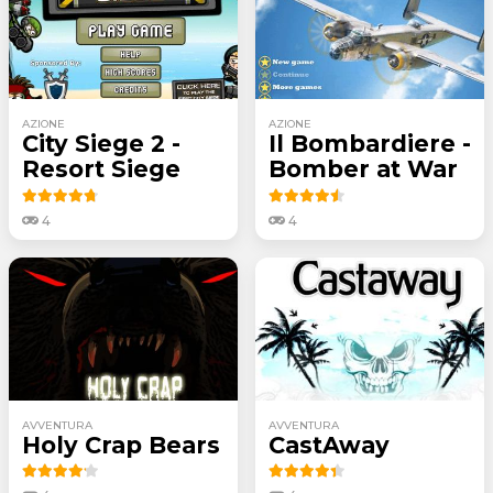
AZIONE
AZIONE
City Siege 2 -
Il Bombardiere -
Resort Siege
Bomber at War
4
4
AVVENTURA
AVVENTURA
Holy Crap Bears
CastAway