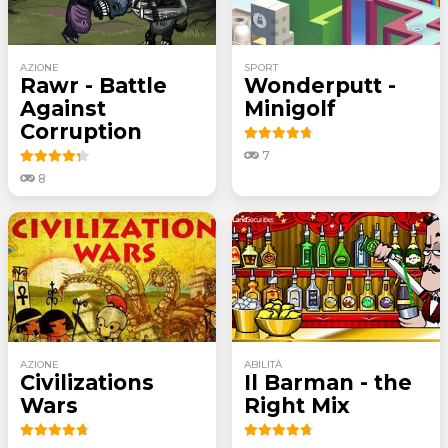
AZIONE
SPORT
Rawr - Battle
Wonderputt -
Against
Minigolf
Corruption
7
8
AZIONE
ABILITÀ
Civilizations
Il Barman - the
Wars
Right Mix