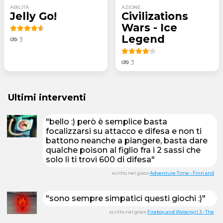
ABILITÀ
AZIONE
Jelly Go!
Civilizations
Wars - Ice
Legend
3
3
Ultimi interventi
"bello :) però è semplice basta
focalizzarsi su attacco e difesa e non ti
battono neanche a piangere, basta dare
qualche poison al figlio fra i 2 sassi che
solo li ti trovi 600 di difesa"
scritto nel gioco
Adventure Time - Finn and
"sono sempre simpatici questi giochi :)"
scritto nel gioco
Fireboy and Watergirl 3 - The