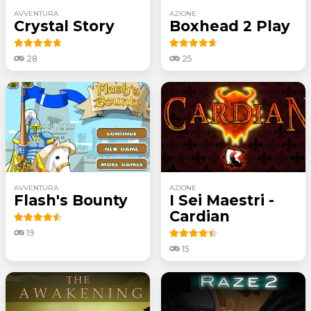
AVVENTURA
AZIONE
Crystal Story
Boxhead 2 Play
28
25
AVVENTURA
AZIONE
Flash's Bounty
I Sei Maestri -
Cardian
19
15