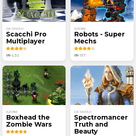
DA TAVOLO
AZIONE
Scacchi Pro
Robots - Super
Multiplayer
Mechs
430
197
AZIONE
DA TAVOLO
Boxhead the
Spectromancer
Zombie Wars
Truth and
Beauty