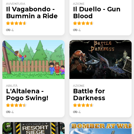
AVVENTURA
AZIONE
Il Vagabondo -
Il Duello - Gun
Bummin a Ride
Blood
4
4
ABILITÀ
AZIONE
L'Altalena -
Battle for
Pogo Swing!
Darkness
4
4