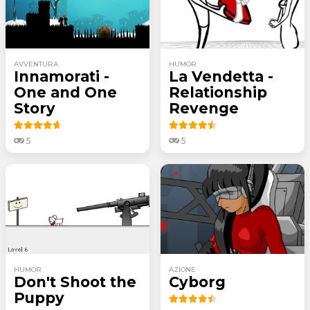
AVVENTURA
HUMOR
Innamorati -
La Vendetta -
One and One
Relationship
Story
Revenge
5
5
HUMOR
AZIONE
Don't Shoot the
Cyborg
Puppy