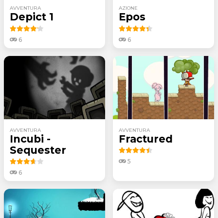
AVVENTURA
AZIONE
Depict 1
Epos
6
6
AVVENTURA
AVVENTURA
Incubi -
Fractured
Sequester
5
6