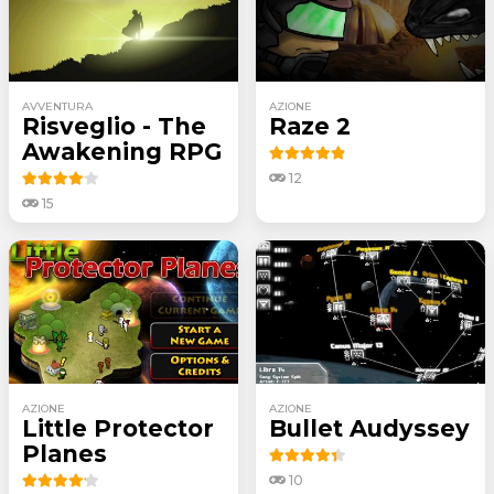
AVVENTURA
AZIONE
Risveglio - The
Raze 2
Awakening RPG
12
15
AZIONE
AZIONE
Little Protector
Bullet Audyssey
Planes
10