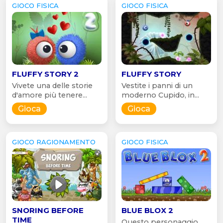
GIOCO FISICA
GIOCO FISICA
FLUFFY STORY 2
FLUFFY STORY
Vivete una delle storie
Vestite i panni di un
d'amore più tenere...
moderno Cupido, in...
Gioca
Gioca
GIOCO RAGIONAMENTO
GIOCO FISICA
SNORING BEFORE
BLUE BLOX 2
TIME
Questo personaggio