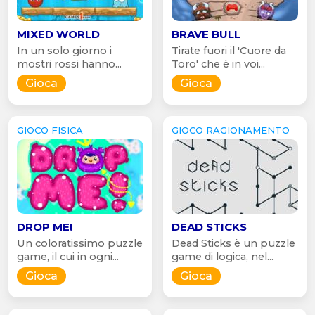
MIXED WORLD
BRAVE BULL
In un solo giorno i
Tirate fuori il 'Cuore da
mostri rossi hanno...
Toro' che è in voi...
Gioca
Gioca
GIOCO FISICA
GIOCO RAGIONAMENTO
DROP ME!
DEAD STICKS
Un coloratissimo puzzle
Dead Sticks è un puzzle
game, il cui in ogni...
game di logica, nel...
Gioca
Gioca