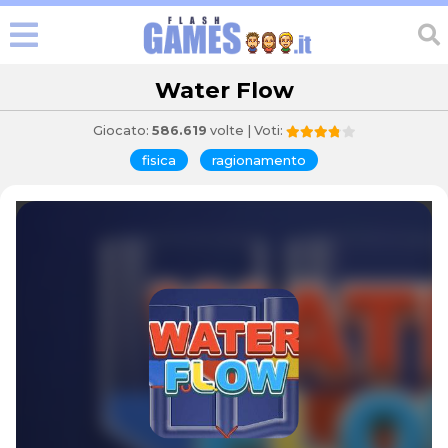
Water Flow
Giocato:
586.619
volte | Voti:
fisica
ragionamento