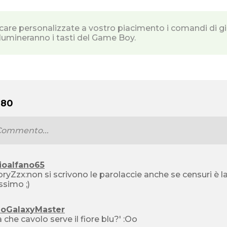
care personalizzate a vostro piacimento i comandi di 
illumineranno i tasti del Game Boy.
 80
ioalfano65
ryZzx:non si scrivono le parolaccie anche se censuri è 
bellissimo ;)
ioGalaxyMaster
 che cavolo serve il fiore blu?' :Oo