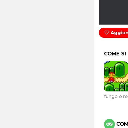
Aggiung
COME SI
fungo o reg
COMA