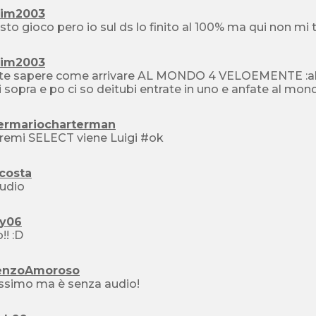
cim2003
 sto gioco pero io sul ds lo finito al 100% ma qui non mi 
cim2003
te sapere come arrivare AL MONDO 4 VELOEMENTE :allor
i sopra e po ci so deitubi entrate in uno e anfate al mo
ermariocharterman
remi SELECT viene Luigi #ok
costa
udio
y06
!! :D
enzoAmoroso
issimo ma è senza audio!