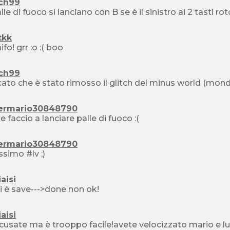
ch99
alle di fuoco si lanciano con B se è il sinistro ai 2 tasti ro
tkk
fa chifo! grr :o :( boo
ch99
ato che è stato rimosso il glitch del minus world (mondo 36
ermario30848790
come faccio a lanciare palle di fuoco :(
ermario30848790
bellissimo #lv ;)
iaisi
i è save--->done non ok!
iaisi
cusate ma è trooppo facile!avete velocizzato mario e lui