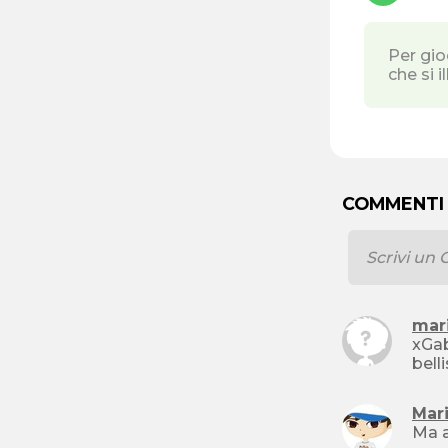
Per gio
che si 
COMMENTI
mar
xGab
Mar
Ma a