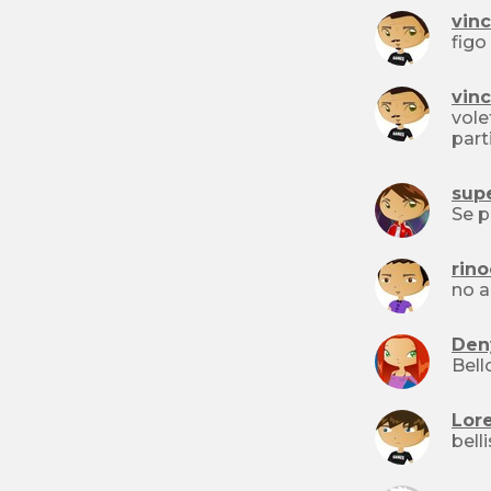
vin
figo
vin
vole
part
sup
Se p
rino
no a
Den
Bello
Lor
bell