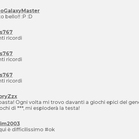
ioGalaxyMaster
Molto bello!! :P :D
us767
ti ricordi
us767
ti ricordi
us767
ti ricordi
bryZzx
asta! Ogni volta mi trovo davanti a giochi epici del gene
iochi di ***, mi esploderà la testa!
cim2003
ui è difficilissimo #ok