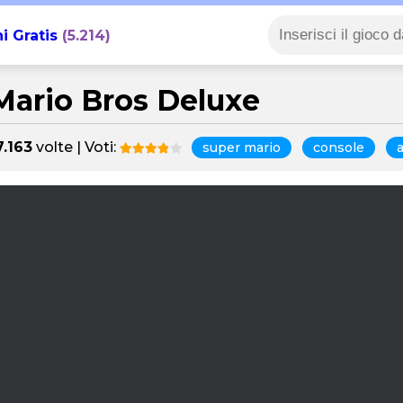
i Gratis
(5.214)
Mario Bros Deluxe
7.163
volte | Voti:
super mario
console