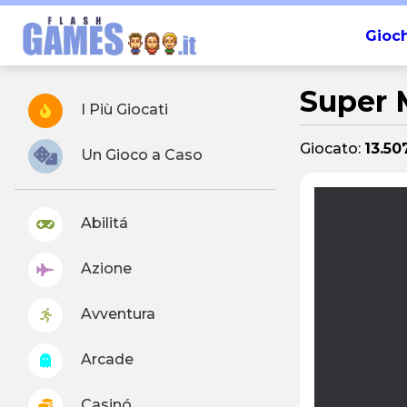
Gioch
Super 
I Più Giocati
Giocato:
13.50
Un Gioco a Caso
Abilitá
Azione
Avventura
Arcade
Casinó