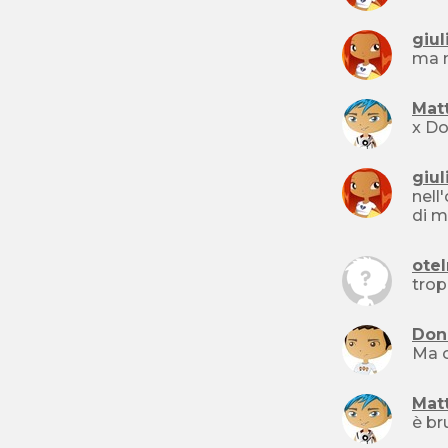
giul
ma n
Mat
x Do
giul
nell
di m
ote
Don
Ma c
Mat