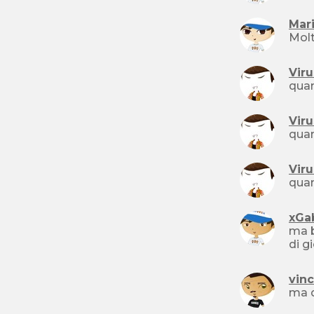
Mar
Vir
quan
Vir
quan
Vir
quan
xGa
ma b
di g
vin
ma q