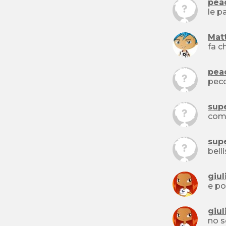
pea
le p
Mat
pea
pecc
sup
sup
giul
e po
giul
no s