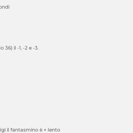
tondi
) il -1, -2 e -3.
gi il fantasmino è + lento