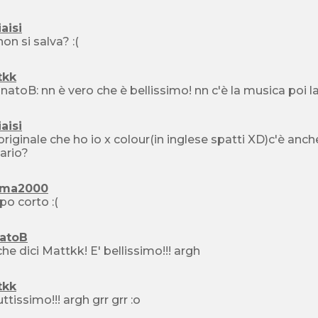
iaisi
on si salva? :(
tkk
natoB: nn è vero che è bellissimo! nn c'è la musica poi l
iaisi
'originale che ho io x colour(in inglese spatti XD)c'è anch
ario?
lma2000
troppo corto :(
atoB
he dici Mattkk! E' bellissimo!!! argh
tkk
è bruttissimo!!! argh grr grr :o