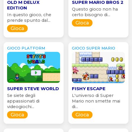
OLD M DELUX
SUPER MARIO BROS 2
EDITION
Questo gioco non ha
In questo gioco, che
certo bisogno di...
prende spunto dal...
Gioca
Gioca
GIOCO PLATFORM
GIOCO SUPER MARIO
SUPER STEVE WORLD
FISHY ESCAPE
Se siete degli
L'universo di Super
appassionati di
Mario non smette mai
videogiochi...
di...
Gioca
Gioca