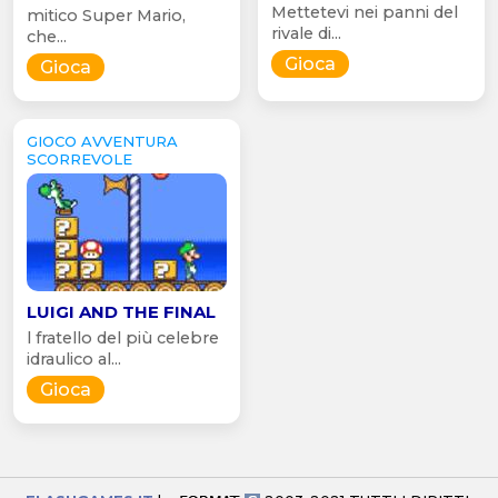
Mettetevi nei panni del
mitico Super Mario,
rivale di...
che...
Gioca
Gioca
GIOCO AVVENTURA
SCORREVOLE
LUIGI AND THE FINAL
l fratello del più celebre
idraulico al...
Gioca