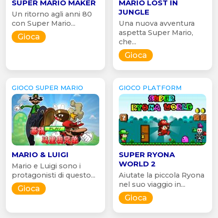
SUPER MARIO MAKER
MARIO LOST IN
JUNGLE
Un ritorno agli anni 80
con Super Mario...
Una nuova avventura
aspetta Super Mario,
Gioca
che...
Gioca
GIOCO SUPER MARIO
GIOCO PLATFORM
MARIO & LUIGI
SUPER RYONA
WORLD 2
Mario e Luigi sono i
protagonisti di questo...
Aiutate la piccola Ryona
nel suo viaggio in...
Gioca
Gioca