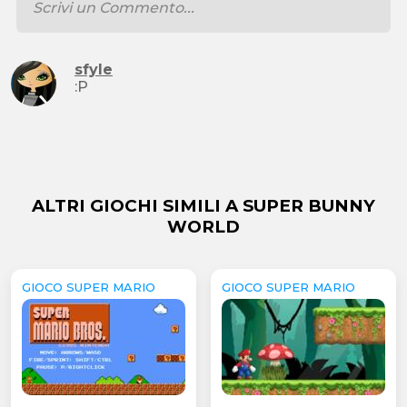
sfyle
:P
ALTRI GIOCHI SIMILI A SUPER BUNNY
WORLD
GIOCO SUPER MARIO
GIOCO SUPER MARIO