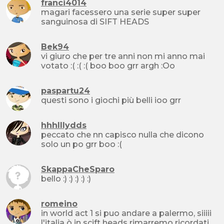
franci4014
magari facessero una serie super super
sanguinosa di SIFT HEADS
Bek94
vi giuro che per tre anni non mi anno mai
votato :( :( :( boo boo grr argh :Oo
paspartu24
questi sono i giochi più belli ioo grr
hhhlllydds
peccato che nn capisco nulla che dicono
solo un po grr boo :(
SkappaCheSparo
bello :) :) :) :) :)
romeino
in world act 1 si puo andare a palermo, siiiii
l'italia ò in scift heads rimarremo ricordati