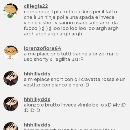
ciliegia22
comunque il piu mitico è kiro per il fatto
che è un ninja poi a una spada e invece
vinnie e shorty sanno usare solo armi da
fuoco ;) ;) ;) ;) ioo ioo ioo ioo ioo argh argh
argh argh argh argh argh
lorenzofiore64
a me piacciono tutti tranne alonzo,ma io
uso shorty x l'agilita u.u :P
hhhlllydds
a m epiace short con qll cravatta rossa e un
vestito con bianco e nero :D
hhhlllydds
alonzo e brutto invece vinnie bello xD #lv :D
:D :D :D
hhhlllydds