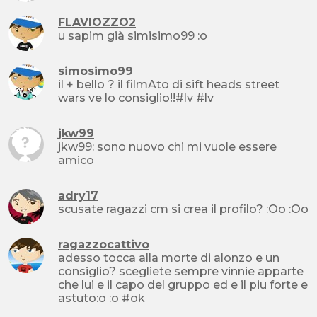
FLAVIOZZO2
u sapim già simisimo99 :o
simosimo99
il + bello ? il filmAto di sift heads street
wars ve lo consiglio!!#lv #lv
jkw99
jkw99: sono nuovo chi mi vuole essere
amico
adry17
scusate ragazzi cm si crea il profilo? :Oo :Oo
ragazzocattivo
adesso tocca alla morte di alonzo e un
consiglio? scegliete sempre vinnie apparte
che lui e il capo del gruppo ed e il piu forte e
astuto:o :o #ok