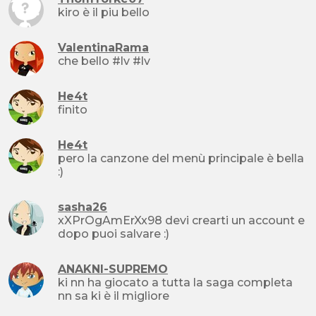
kiro è il piu bello
ValentinaRama
che bello #lv #lv
He4t
finito
He4t
pero la canzone del menù principale è bella
:)
sasha26
xXPrOgAmErXx98 devi crearti un account e
dopo puoi salvare :)
ANAKNI-SUPREMO
ki nn ha giocato a tutta la saga completa
nn sa ki è il migliore