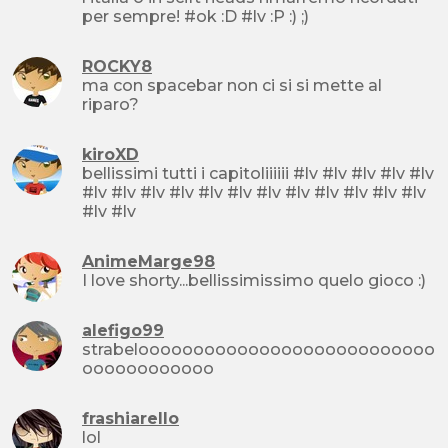
per sempre! #ok :D #lv :P :) ;)
ROCKY8
ma con spacebar non ci si si mette al
riparo?
kiroXD
bellissimi tutti i capitoliiiiii #lv #lv #lv #lv #lv
#lv #lv #lv #lv #lv #lv #lv #lv #lv #lv #lv #lv
#lv #lv
AnimeMarge98
I love shorty...bellissimissimo quelo gioco :)
alefigo99
strabelooooooooooooooooooooooooooo
oooooooooooo
frashiarello
lol