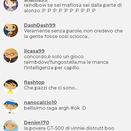
raindbow se sei mafiosa sei dalla parte di
alonzo :P :P :P :P :P :P :P :P :P :P
DashDash99
Veramente senza parole, non credevo che
la gente fosse cosi sciocca...
ilcasa99
concordo,è solo un gioco
raimbdow/fungostella,ma le manca
l'intelligenza per capillo.
flashtop
Che pazzi che ci sono...
nanocalcio10
bellisimo raga argh #ok :D
Denim170
la povera GT-500 di vinnie distrutt boo