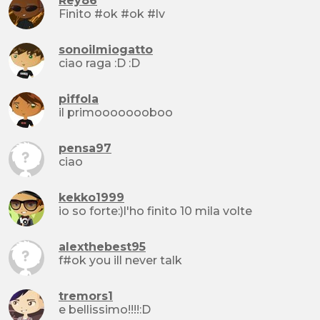
Rey86
Finito #ok #ok #lv
sonoilmiogatto
ciao raga :D :D
piffola
il primoooooooboo
pensa97
ciao
kekko1999
io so forte:)l'ho finito 10 mila volte
alexthebest95
f#ok you ill never talk
tremors1
e bellissimo!!!!:D