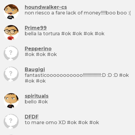
houndwalker-cs
non riesco a fare lack of money!!!!boo boo :(
Prime99
bella la tortura #ok #ok #ok #ok
Pepperino
#ok #ok #ok
Baugigi
fantasticooooooooooo!!!!!!!!!!!!!!!:D :D :D #ok
#ok #ok
spirituals
bello #ok
DFDF
to mare omo XD #ok #ok #ok