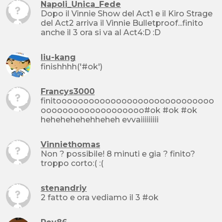
Napoli_Unica_Fede
Dopo il Vinnie Show del Act1 e il Kiro Strage
del Act2 arriva il Vinnie Bulletproof...finito
anche il 3 ora si va al Act4:D :D
liu-kang
finishhhh('#ok')
Francys3000
finitooooooooooooooooooooooooooooo
ooooooooooooooooooo#ok #ok #ok
hehehehehehheheh evvaiiiiiiiii
Vinniethomas
Non ? possibile! 8 minuti e gia ? finito?
troppo corto:( :(
stenandriy
2 fatto e ora vediamo il 3 #ok