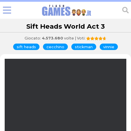
Sift Heads World Act 3
Giocato:
4.573.680
volte | Voti:
sift heads
cecchino
stickman
vinnie