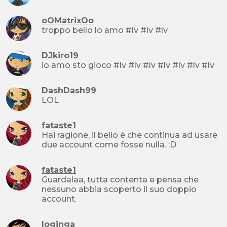
oOMatrixOo
troppo bello lo amo #lv #lv #lv
DJkiro19
io amo sto gioco #lv #lv #lv #lv #lv #lv #lv
DashDash99
LOL
fataste1
Hai ragione, il bello è che continua ad usare
due account come fosse nulla. :D
fataste1
Guardalaa, tutta contenta e pensa che
nessuno abbia scoperto il suo doppio
account.
loginga