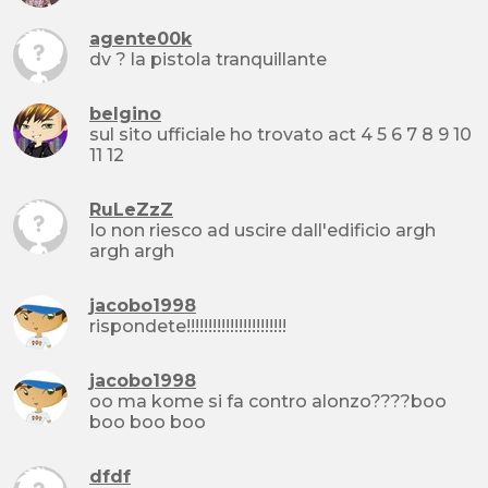
agente00k
dv ? la pistola tranquillante
belgino
sul sito ufficiale ho trovato act 4 5 6 7 8 9 10
11 12
RuLeZzZ
Io non riesco ad uscire dall'edificio argh
argh argh
jacobo1998
rispondete!!!!!!!!!!!!!!!!!!!!!!!
jacobo1998
oo ma kome si fa contro alonzo????boo
boo boo boo
dfdf