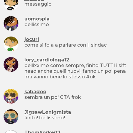
messaggio
uomospia
bellissimo
jocuri
come si fo a a parlare con il sindac
lory_cardiologa12
bellixximo come sempre, finito TUTTI i sift
head anche quelli nuovi. fanno un po' pena
ma vanno bene lo stesso #ok
sabadoo
sembra un po' GTA #ok
JigsawLenigmista
finito! bellissimo!
ThomYorke07