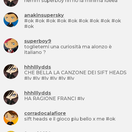
hemm superboy nn ho la minima ideea
anakinsupersky
#ok #ok #ok #ok #ok #ok #ok #ok #ok
#ok
superboy9
toglietemi una curiosità ma alonzo è
italiano ?
hhhlllydds
CHE BELLA LA CANZONE DEI SIFT HEADS
#lv #lv #lv #lv #lv #lv
hhhlllydds
HA RAGIONE FRANCI #lv
corradocalafiore
sift heads e il gioco piu bello x me #ok