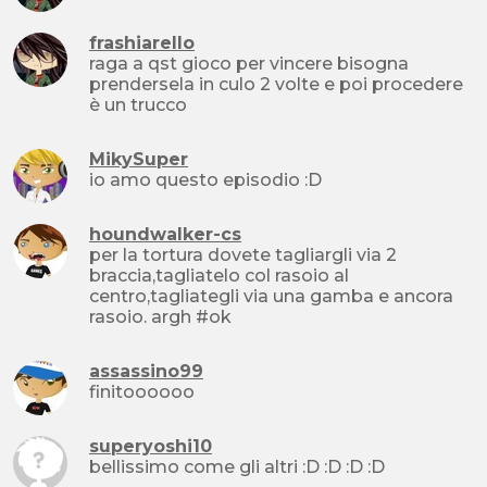
frashiarello
raga a qst gioco per vincere bisogna
prendersela in culo 2 volte e poi procedere
è un trucco
MikySuper
io amo questo episodio :D
houndwalker-cs
per la tortura dovete tagliargli via 2
braccia,tagliatelo col rasoio al
centro,tagliategli via una gamba e ancora
rasoio. argh #ok
assassino99
finitoooooo
superyoshi10
bellissimo come gli altri :D :D :D :D