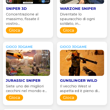
SNIPER 3D
WARZONE SNIPER
Concentrazione al
Diventate lo
massimo, fissate il
spauracchio di ogni
vostro...
soldato, in...
Gioca
Gioca
GIOCO 3DGAME
GIOCO 3DGAME
JURASSIC SNIPER
GUNSLINGER WILD
Siete uno dei migliori
Il vecchio West vi
cecchini nel mondo e...
aspetta ed è pieno di...
Gioca
Gioca