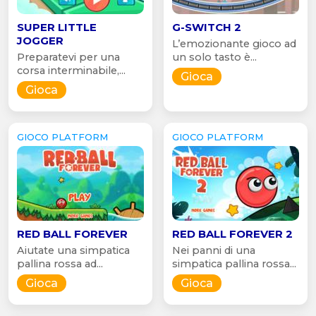
SUPER LITTLE
G-SWITCH 2
JOGGER
L’emozionante gioco ad
Preparatevi per una
un solo tasto è...
corsa interminabile,...
Gioca
Gioca
GIOCO PLATFORM
GIOCO PLATFORM
RED BALL FOREVER
RED BALL FOREVER 2
Aiutate una simpatica
Nei panni di una
pallina rossa ad...
simpatica pallina rossa...
Gioca
Gioca