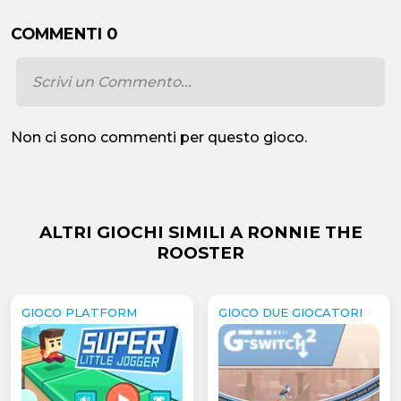
COMMENTI 0
Non ci sono commenti per questo gioco.
ALTRI GIOCHI SIMILI A RONNIE THE
ROOSTER
GIOCO PLATFORM
GIOCO DUE GIOCATORI