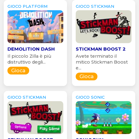
GIOCO PLATFORM
GIOCO STICKMAN
DEMOLITION DASH
STICKMAN BOOST 2
Il piccolo Zilla è più
Avete terminato il
distruttivo degli...
mitico Stickman Boost
e...
Gioca
Gioca
GIOCO STICKMAN
GIOCO SONIC