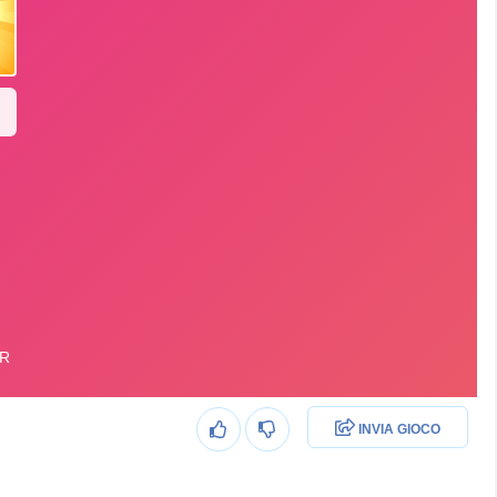
INVIA GIOCO