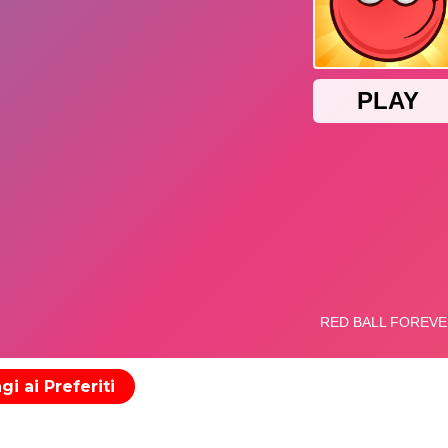
i ai Preferiti