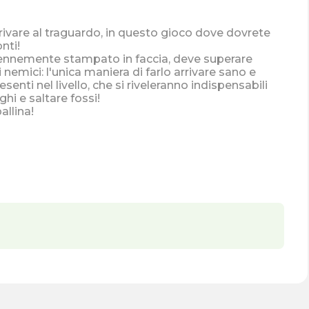
rivare al traguardo, in questo gioco dove dovrete
nti!
ennemente stampato in faccia, deve superare
i nemici: l'unica maniera di farlo arrivare sano e
esenti nel livello, che si riveleranno indispensabili
hi e saltare fossi!
allina!