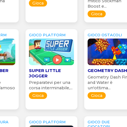
ina
mitico Stickman
Gioca
Boost e...
Gioca
ORM
GIOCO PLATFORM
GIOCO OSTACOLI
BER
SUPER LITTLE
GEOMETRY DASH
JOGGER
Geometry Dash Fi
e
Preparatevi per una
and Water è
ù famoso
corsa interminabile,...
un'ottima...
Gioca
Gioca
TURA
GIOCO PLATFORM
GIOCO DUE
GIOCATORI