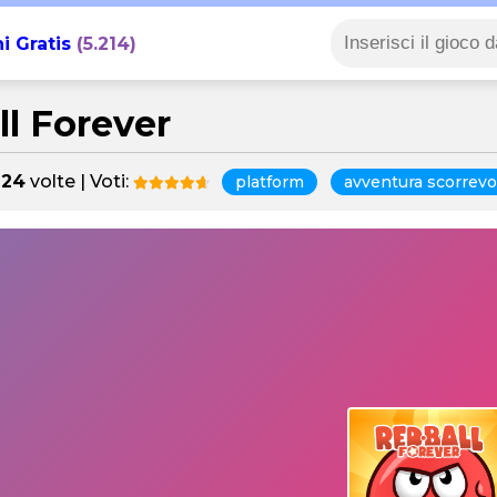
i Gratis
(5.214)
ll Forever
724
volte | Voti:
platform
avventura scorrevo