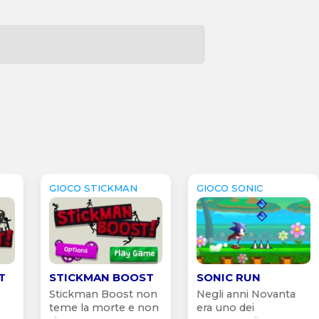
GIOCO STICKMAN
GIOCO SONIC
T
STICKMAN BOOST
SONIC RUN
Stickman Boost non
Negli anni Novanta
teme la morte e non
era uno dei