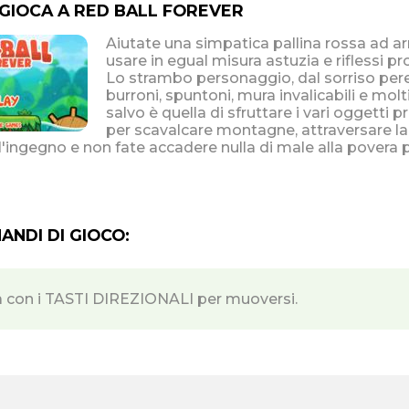
 GIOCA A RED BALL FOREVER
Aiutate una simpatica pallina rossa ad ar
usare in egual misura astuzia e riflessi pro
Lo strambo personaggio, dal sorriso per
burroni, spuntoni, mura invalicabili e molt
salvo è quella di sfruttare i vari oggetti pr
per scavalcare montagne, attraversare lag
'ingegno e non fate accadere nulla di male alla povera p
NDI DI GIOCO:
a con i TASTI DIREZIONALI per muoversi.