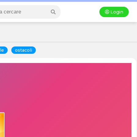
Login
le
ostacoli