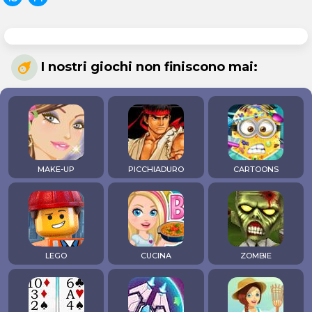
I nostri giochi non finiscono mai:
MAKE-UP
PICCHIADURO
CARTOONS
LEGO
CUCINA
ZOMBIE