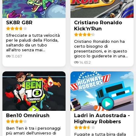
SK8R G8R
Cristiano Ronaldo
Kick’n’Run
Sfrecciate a tutta velocità
per le paludi della Florida,
Cristiano Ronaldo non ha
saltando da un tubo
certo bisogno di
all'altro senza mai...
presentazioni, e in questo
gioco lo guiderete in una...
11.067
14.652
Ben10 Omnirush
Ladri in Autostrada -
Highway Robbers
Ben Ten è tra i personaggi
più amati dell'universo di
Fuggite a tutta birra dalla