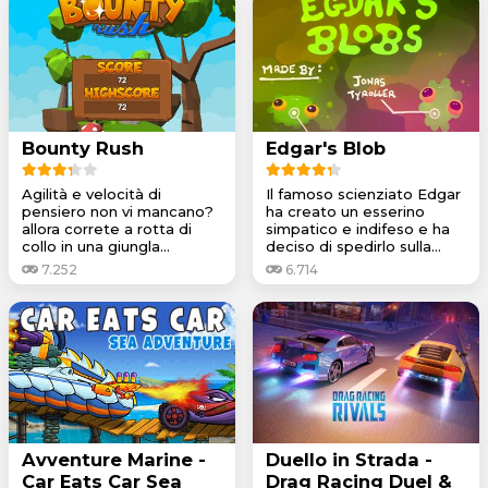
Bounty Rush
Edgar's Blob
Agilità e velocità di
Il famoso scienziato Edgar
pensiero non vi mancano?
ha creato un esserino
allora correte a rotta di
simpatico e indifeso e ha
collo in una giungla...
deciso di spedirlo sulla...
7.252
6.714
Avventure Marine -
Duello in Strada -
Car Eats Car Sea
Drag Racing Duel &