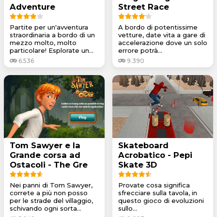
Adventure
Street Race
Partite per un'avventura
A bordo di potentissime
straordinaria a bordo di un
vetture, date vita a gare di
mezzo molto, molto
accelerazione dove un solo
particolare! Esplorate un...
errore potrà...
6.536
9.390
Tom Sawyer e la
Skateboard
Grande corsa ad
Acrobatico - Pepi
Ostacoli - The Gre
Skate 3D
Nei panni di Tom Sawyer,
Provate cosa significa
correte a più non posso
sfrecciare sulla tavola, in
per le strade del villaggio,
questo gioco di evoluzioni
schivando ogni sorta...
sullo...