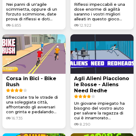
Nei panni di un'agile
Riflessi impeccabili e una
scimmietta, oppure di un
dose enorme di agilità
forzuto scimmione, date
saranno i vostri migliori
prova di riflessi e doti...
alleati in questo gioco...
6.855
12.922
Corsa in Bici - Bike
Agli Alieni Piacciono
Rush
le Rosse - Aliens
Need Redhe
Sfrecciate tra le strade di
una soleggiata città,
Un giovane impiegato ha
affrontando gli avversari
bisogno del vostro aiuto
con grinta e pedalando...
per salvare la ragazza di
cui è innamorato...
16.735
8.290