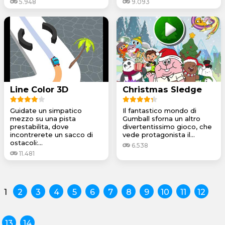
5.948
9.093
Line Color 3D
Christmas Sledge
Guidate un simpatico
Il fantastico mondo di
mezzo su una pista
Gumball sforna un altro
prestabilita, dove
divertentissimo gioco, che
incontrerete un sacco di
vede protagonista il...
ostacoli:...
6.538
11.481
1
2
3
4
5
6
7
8
9
10
11
12
13
14