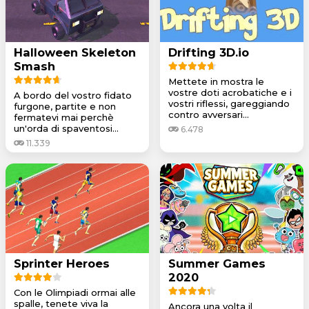
Halloween Skeleton
Drifting 3D.io
Smash
Mettete in mostra le
vostre doti acrobatiche e i
A bordo del vostro fidato
vostri riflessi, gareggiando
furgone, partite e non
contro avversari...
fermatevi mai perchè
un'orda di spaventosi...
6.478
11.339
Sprinter Heroes
Summer Games
2020
Con le Olimpiadi ormai alle
spalle, tenete viva la
Ancora una volta il