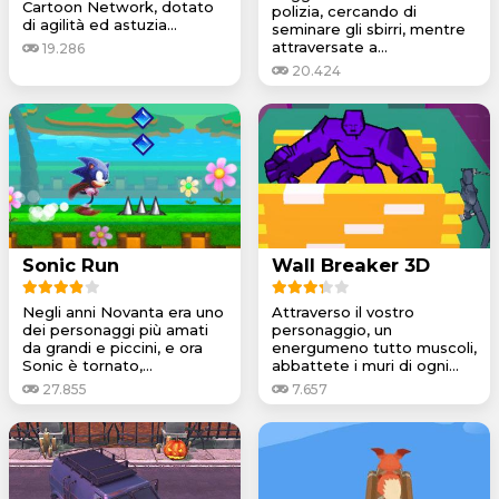
Cartoon Network, dotato
polizia, cercando di
di agilità ed astuzia...
seminare gli sbirri, mentre
attraversate a...
19.286
20.424
Sonic Run
Wall Breaker 3D
Negli anni Novanta era uno
Attraverso il vostro
dei personaggi più amati
personaggio, un
da grandi e piccini, e ora
energumeno tutto muscoli,
Sonic è tornato,...
abbattete i muri di ogni...
27.855
7.657