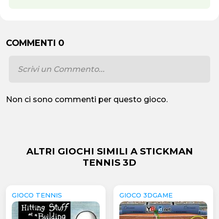
COMMENTI 0
Non ci sono commenti per questo gioco.
ALTRI GIOCHI SIMILI A STICKMAN
TENNIS 3D
GIOCO TENNIS
GIOCO 3DGAME