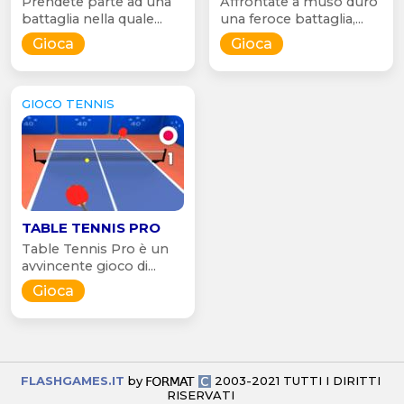
Prendete parte ad una
Affrontate a muso duro
battaglia nella quale...
una feroce battaglia,...
Gioca
Gioca
GIOCO TENNIS
TABLE TENNIS PRO
Table Tennis Pro è un
avvincente gioco di...
Gioca
FLASHGAMES.IT
by
2003-2021 TUTTI I DIRITTI
RISERVATI