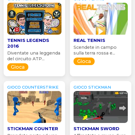
TENNIS LEGENDS
REAL TENNIS
2016
Scendete in campo
Diventate una leggenda
sulla terra rossa e...
del circuito ATP...
Gioca
Gioca
GIOCO COUNTERSTRIKE
GIOCO STICKMAN
STICKMAN COUNTER
STICKMAN SWORD