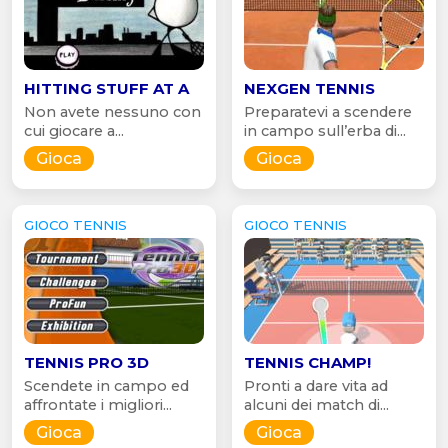
HITTING STUFF AT A
NEXGEN TENNIS
Non avete nessuno con
Preparatevi a scendere
cui giocare a...
in campo sull’erba di...
Gioca
Gioca
GIOCO TENNIS
GIOCO TENNIS
TENNIS PRO 3D
TENNIS CHAMP!
Scendete in campo ed
Pronti a dare vita ad
affrontate i migliori...
alcuni dei match di...
Gioca
Gioca