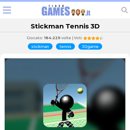
Stickman Tennis 3D
Giocato:
184.229
volte | Voti:
stickman
tennis
3Dgame