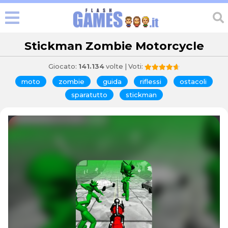
Stickman Zombie Motorcycle
Giocato:
141.134
volte | Voti:
moto
zombie
guida
riflessi
ostacoli
sparatutto
stickman