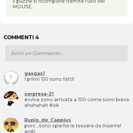
Il puzzle si ricompone tramite l'uso del
MOUSE.
COMMENTI 4
gasgas1
I primi 150 sono fatti!
sorpresa-21
evviva sono arrivata a 100 come sono brava
ahahahah #ok
Rupio_de_Cappius
porc....sono sparite le tessere da inserire!
argh