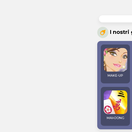
I nostri
MAKE-UP
MAHJONG