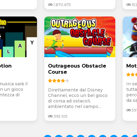
1.870.675
152
otion
Outrageous Obstacle
Mot
Course
musica sarà il
In se
in un gioco
tutt
Direttamente dal Disney
ontezza di
perc
Channel, ecco un bel gioco
da sa
di corsa ad ostacoli,
ambientato nel campo...
591
395.105