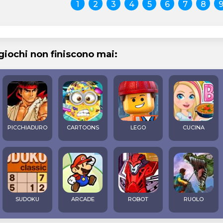
1
2
3
4
5
6
7
8
 giochi non finiscono mai:
PICCHIADURO
CARTOONS
LEGO
CUCINA
SUDOKU
ARCADE
ROBOT
RUOLO