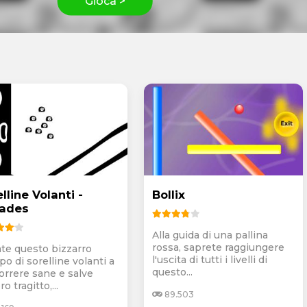
Gioca >
lline Volanti -
Bollix
iades
Alla guida di una pallina
rossa, saprete raggiungere
ate questo bizzarro
l'uscita di tutti i livelli di
o di sorelline volanti a
questo...
orrere sane e salve
ro tragitto,...
89.503