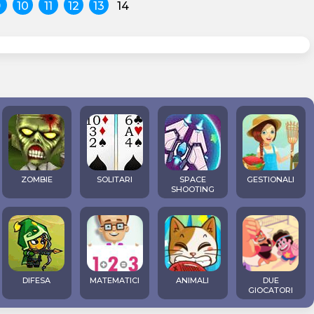
9
10
11
12
13
14
ZOMBIE
SOLITARI
SPACE
GESTIONALI
SHOOTING
DIFESA
MATEMATICI
ANIMALI
DUE
GIOCATORI