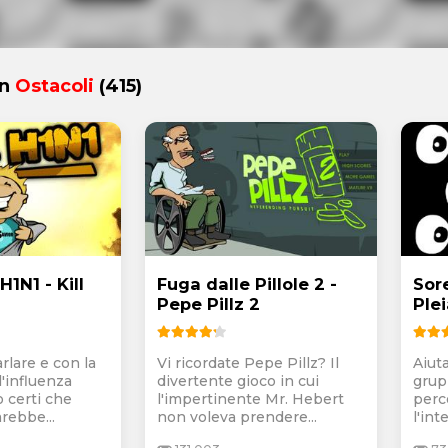
in
Ostacoli
(415)
H1N1 - Kill
Fuga dalle Pillole 2 -
Sore
Pepe Pillz 2
Ple
arlare e con la
Vi ricordate Pepe Pillz? Il
Aiut
l'influenza
divertente gioco in cui
grupp
 certi che
l'impertinente Mr. Hebert
perc
rebbe...
non voleva prendere...
l'inte