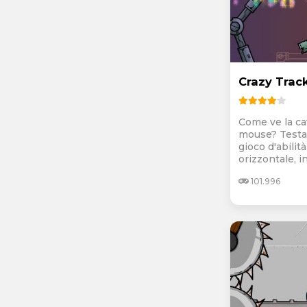
Crazy Trac
Come ve la ca
mouse? Testat
gioco d'abilit
orizzontale, in.
101.996