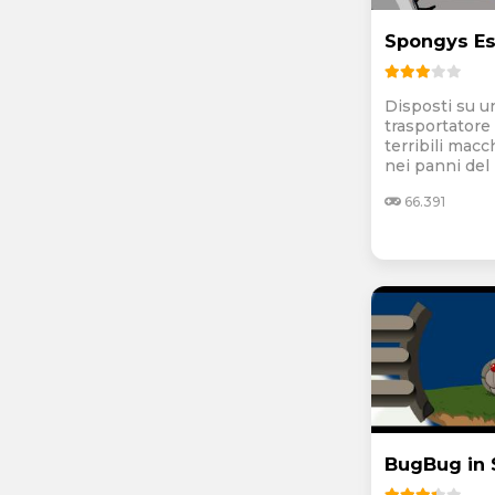
Spongys E
Disposti su u
trasportatore 
terribili macc
nei panni del 
66.391
BugBug in 