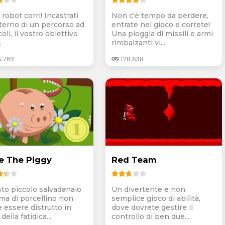
 robot corri! Incastrati
Non c'è tempo da perdere,
nterno di un percorso ad
entrate nel gioco e correte!
oli, il vostro obiettivo
Una pioggia di missili e armi
.
rimbalzanti vi...
6.769
178.638
e The Piggy
Red Team
to piccolo salvadanaio
Un divertente e non
rma di porcellino non
semplice gioco di abilità,
e essere distrutto in
dove dovrete gestire il
 della fatidica...
controllo di ben due...