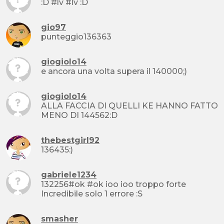
:D #lv #lv :D
gio97
punteggio136363
giogiolo14
e ancora una volta supera il 140000;)
giogiolo14
ALLA FACCIA DI QUELLI KE HANNO FATTO
MENO DI 144562:D
thebestgirl92
136435:)
gabriele1234
132256#ok #ok ioo ioo troppo forte
Incredibile solo 1 errore :S
smasher