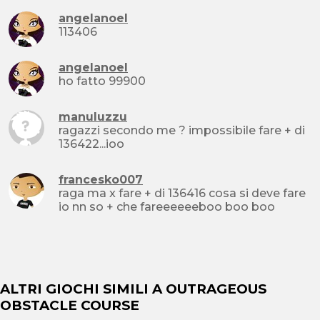
angelanoel
113406
angelanoel
ho fatto 99900
manuluzzu
ragazzi secondo me ? impossibile fare + di
136422...ioo
francesko007
raga ma x fare + di 136416 cosa si deve fare
io nn so + che fareeeeeeboo boo boo
ALTRI GIOCHI SIMILI A OUTRAGEOUS
OBSTACLE COURSE