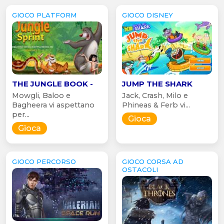
GIOCO PLATFORM
GIOCO DISNEY
THE JUNGLE BOOK -
JUMP THE SHARK
Mowgli, Baloo e
Jack, Crash, Milo e
Bagheera vi aspettano
Phineas & Ferb vi...
per...
Gioca
Gioca
GIOCO PERCORSO
GIOCO CORSA AD
OSTACOLI