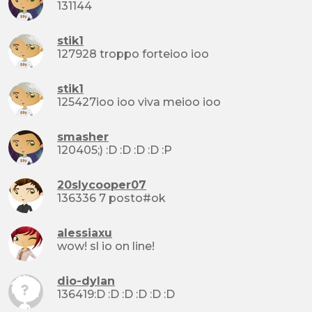
131144
stik1
127928 troppo forteioo ioo
stik1
125427ioo ioo viva meioo ioo
smasher
120405;) :D :D :D :D :P
20slycooper07
136336 7 posto#ok
alessiaxu
wow! sl io on line!
dio-dylan
136419:D :D :D :D :D :D