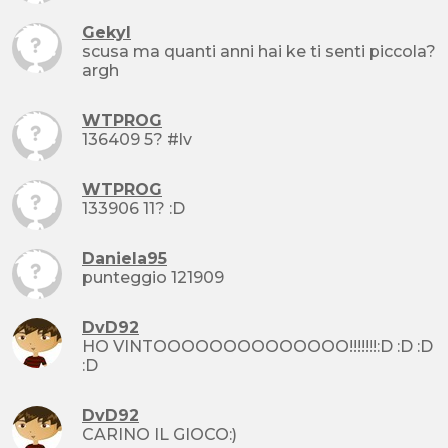
Gekyl
scusa ma quanti anni hai ke ti senti piccola?
argh
WTPROG
136409 5? #lv
WTPROG
133906 11? :D
Daniela95
punteggio 121909
DvD92
HO VINTOOOOOOOOOOOOOO!!!!!!!:D :D :D
:D
DvD92
CARINO IL GIOCO:)