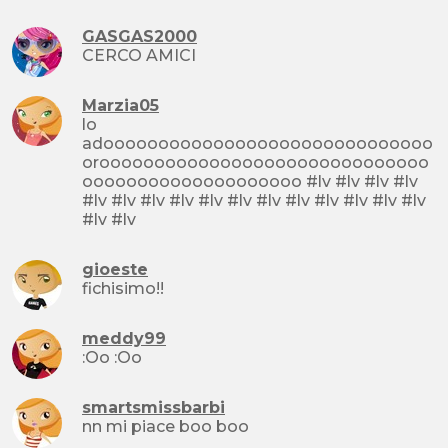
GASGAS2000
CERCO AMICI
Marzia05
lo
adoooooooooooooooooooooooooooooo
oroooooooooooooooooooooooooooooo
oooooooooooooooooooo #lv #lv #lv #lv
#lv #lv #lv #lv #lv #lv #lv #lv #lv #lv #lv #lv
#lv #lv
gioeste
fichisimo!!
meddy99
:Oo :Oo
smartsmissbarbi
nn mi piace boo boo