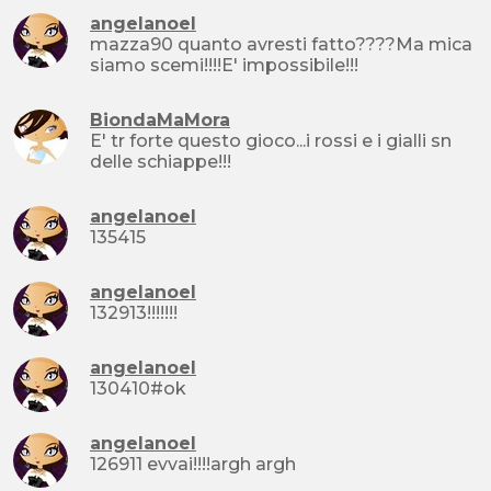
angelanoel
mazza90 quanto avresti fatto????Ma mica
siamo scemi!!!!E' impossibile!!!
BiondaMaMora
E' tr forte questo gioco...i rossi e i gialli sn
delle schiappe!!!
angelanoel
135415
angelanoel
132913!!!!!!!
angelanoel
130410#ok
angelanoel
126911 evvai!!!!argh argh