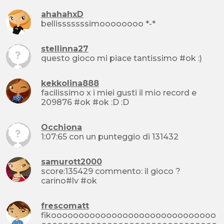
ahahahxD
bellisssssssimoooooooo *-*
stellinna27
questo gioco mi piace tantissimo #ok :)
kekkolina888
facilissimo x i miei gusti il mio record e
209876 #ok #ok :D :D
Occhiona
1:07:65 con un punteggio di 131432
samurott2000
score:135429 commento: il gioco ?
carino#lv #ok
frescomatt
fikoooooooooooooooooooooooooooooo