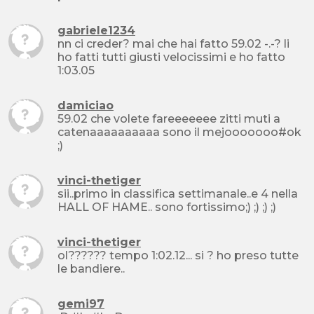
gabriele1234
nn ci creder? mai che hai fatto 59.02 -.-? li
ho fatti tutti giusti velocissimi e ho fatto
1:03.05
damiciao
59.02 che volete fareeeeeee zitti muti a
catenaaaaaaaaaa sono il mejooooooo#ok
;)
vinci-thetiger
sii..primo in classifica settimanale..e 4 nella
HALL OF HAME.. sono fortissimo;) ;) ;) ;)
vinci-thetiger
ol?????? tempo 1:02.12... si ? ho preso tutte
le bandiere..
gemi97