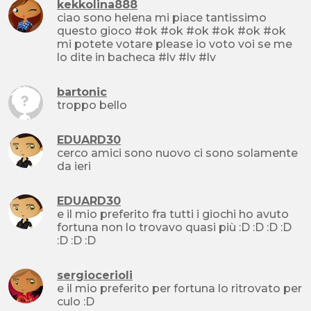
kekkolina888
ciao sono helena mi piace tantissimo
questo gioco #ok #ok #ok #ok #ok #ok
mi potete votare please io voto voi se me
lo dite in bacheca #lv #lv #lv
bartonic
troppo bello
EDUARD30
cerco amici sono nuovo ci sono solamente
da ieri
EDUARD30
e il mio preferito fra tutti i giochi ho avuto
fortuna non lo trovavo quasi più :D :D :D :D
:D :D :D
sergiocerioli
e il mio preferito per fortuna lo ritrovato per
culo :D