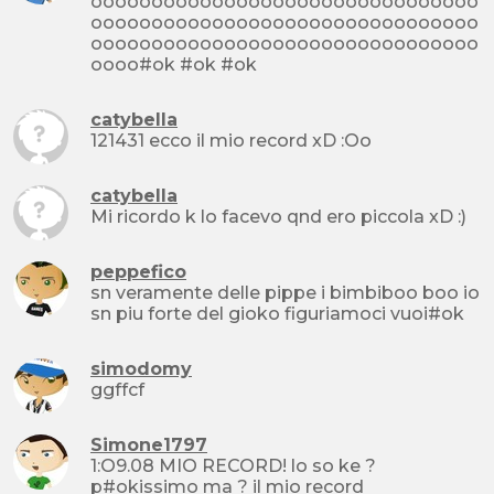
oooooooooooooooooooooooooooooooo
oooooooooooooooooooooooooooooooo
oooooooooooooooooooooooooooooooo
oooo#ok #ok #ok
catybella
121431 ecco il mio record xD :Oo
catybella
Mi ricordo k lo facevo qnd ero piccola xD :)
peppefico
sn veramente delle pippe i bimbiboo boo io
sn piu forte del gioko figuriamoci vuoi#ok
simodomy
ggffcf
Simone1797
1:O9.08 MIO RECORD! lo so ke ?
p#okissimo ma ? il mio record