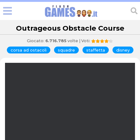
Outrageous Obstacle Course
Giocato:
6.716.785
volte | Voti:
corsa ad ostacoli
squadre
staffetta
disney