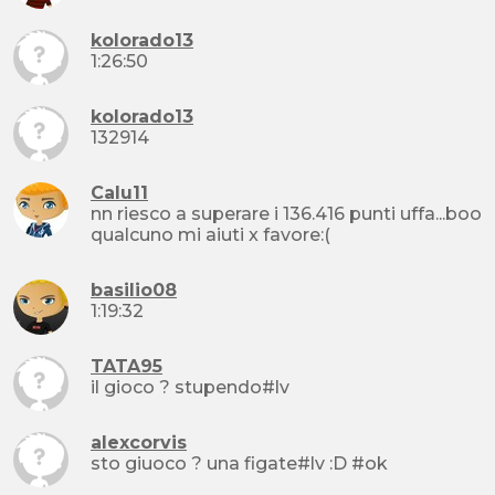
kolorado13
1:26:50
kolorado13
132914
Calu11
nn riesco a superare i 136.416 punti uffa...boo
qualcuno mi aiuti x favore:(
basilio08
1:19:32
TATA95
il gioco ? stupendo#lv
alexcorvis
sto giuoco ? una figate#lv :D #ok