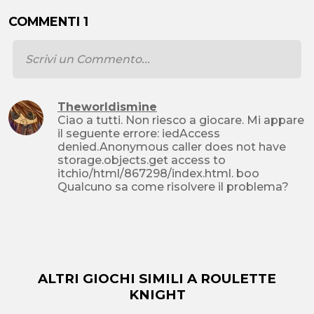
COMMENTI 1
Theworldismine
Ciao a tutti. Non riesco a giocare. Mi appare
il seguente errore: iedAccess
denied.Anonymous caller does not have
storage.objects.get access to
itchio/html/867298/index.html. boo
Qualcuno sa come risolvere il problema?
ALTRI GIOCHI SIMILI A ROULETTE
KNIGHT