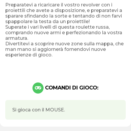
Preparatevi a ricaricare il vostro revolver con i
proiettili che avete a disposizione, e preparatevi a
sparare sfindando la sorte e tentando di non farvi
spappolare la testa da un proiettile!
Superate i vari livelli di questa roulette russa,
comprando nuove armi e perfezionando la vostra
armatura.
Divertitevi a scoprire nuove zone sulla mappa, che
man mano si aggiornerà fornendovi nuove
esperienze di gioco.
COMANDI DI GIOCO:
Si gioca con il MOUSE.