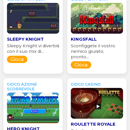
SLEEPY KNIGHT
KINGSFALL
Sleepy Knight vi divertirà
Sconfiggete il vostro
con il suo mix di...
nemico giurato,
pronto...
Gioca
Gioca
GIOCO AZIONE
GIOCO CASINO
SCORREVOLE
ROULETTE ROYALE
HERO KNIGHT