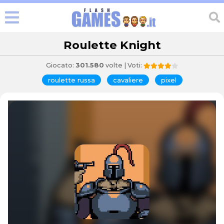
Roulette Knight
Giocato:
301.580
volte | Voti:
roulette russa
cavaliere
pixel