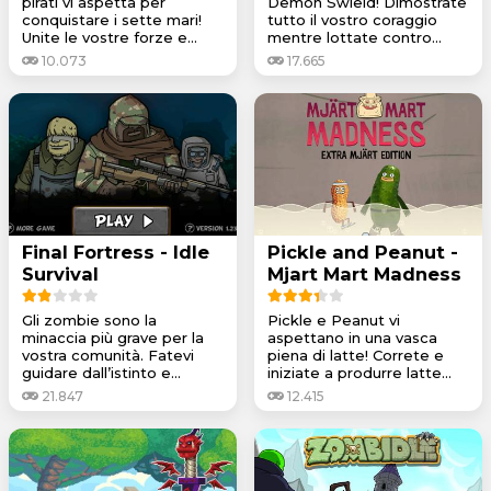
pirati vi aspetta per
Demon Swield! Dimostrate
conquistare i sette mari!
tutto il vostro coraggio
Unite le vostre forze e...
mentre lottate contro...
10.073
17.665
Final Fortress - Idle
Pickle and Peanut -
Survival
Mjart Mart Madness
Gli zombie sono la
Pickle e Peanut vi
minaccia più grave per la
aspettano in una vasca
vostra comunità. Fatevi
piena di latte! Correte e
guidare dall’istinto e...
iniziate a produrre latte...
21.847
12.415