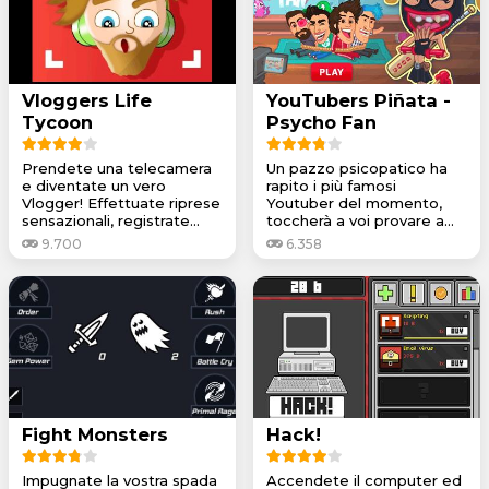
Vloggers Life
YouTubers Piñata -
Tycoon
Psycho Fan
Prendete una telecamera
Un pazzo psicopatico ha
e diventate un vero
rapito i più famosi
Vlogger! Effettuate riprese
Youtuber del momento,
sensazionali, registrate...
toccherà a voi provare a...
9.700
6.358
Fight Monsters
Hack!
Impugnate la vostra spada
Accendete il computer ed