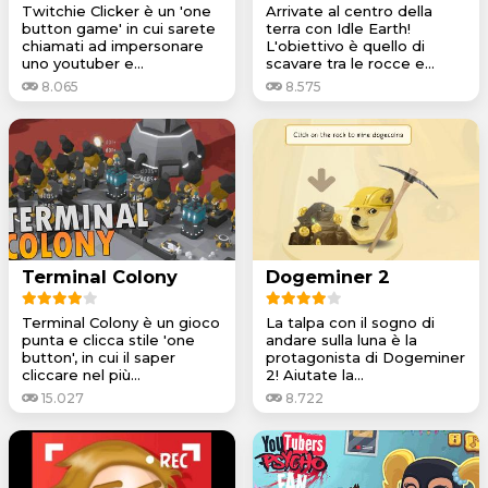
Twitchie Clicker è un 'one
Arrivate al centro della
button game' in cui sarete
terra con Idle Earth!
chiamati ad impersonare
L'obiettivo è quello di
uno youtuber e...
scavare tra le rocce e...
8.065
8.575
Terminal Colony
Dogeminer 2
Terminal Colony è un gioco
La talpa con il sogno di
punta e clicca stile 'one
andare sulla luna è la
button', in cui il saper
protagonista di Dogeminer
cliccare nel più...
2! Aiutate la...
15.027
8.722