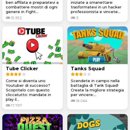
ben affilata e preparatevi a
iniziate a smanettare:
combattere mostri di ogni
trasformatevi in un hacker
genere in Fight...
professionista e vincete...
15.952
3
Tube Clicker
Tanks Squad
Come si diventa uno
Scendete in campo nella
Youtuber di successo?
battaglia di Tank Squad!
Scopritelo con questo
Create la migliore strategia
cliccatutto: mandate in
per vincere:...
play il...
18.064
17.797