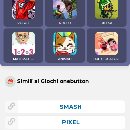
ROBOT
RUOLO
DIFESA
MATEMATICI
ANIMALI
DUE GIOCATORI
Simili ai Giochi onebutton
SMASH
PIXEL