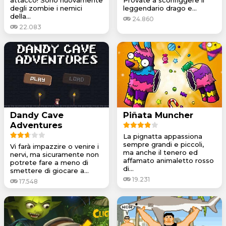
degli zombie i nemici
leggendario drago e...
della...
24.860
22.083
Dandy Cave
Piñata Muncher
Adventures
La pignatta appassiona
sempre grandi e piccoli,
Vi farà impazzire o venire i
ma anche il tenero ed
nervi, ma sicuramente non
affamato animaletto rosso
potrete fare a meno di
di...
smettere di giocare a...
19.231
17.548