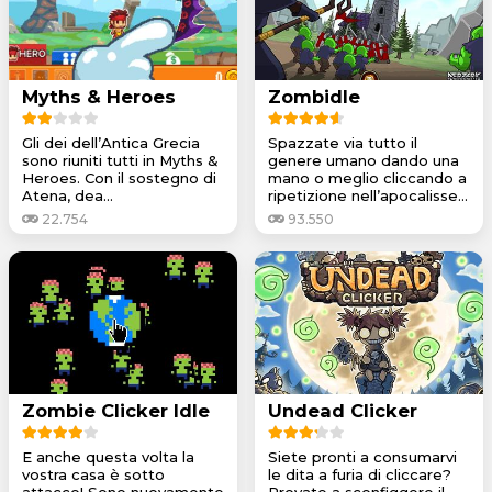
Myths & Heroes
Zombidle
Gli dei dell’Antica Grecia
Spazzate via tutto il
sono riuniti tutti in Myths &
genere umano dando una
Heroes. Con il sostegno di
mano o meglio cliccando a
Atena, dea...
ripetizione nell’apocalisse...
22.754
93.550
Zombie Clicker Idle
Undead Clicker
E anche questa volta la
Siete pronti a consumarvi
vostra casa è sotto
le dita a furia di cliccare?
attacco! Sono nuovamente
Provate a sconfiggere il