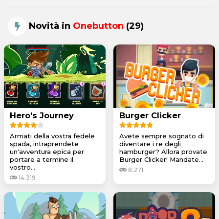
Novità in
Onebutton
(29)
Hero's Journey
Burger Clicker
Armati della vostra fedele
Avete sempre sognato di
spada, intraprendete
diventare i re degli
un'avventura epica per
hamburger? Allora provate
portare a termine il
Burger Clicker! Mandate...
vostro...
8.271
14.319