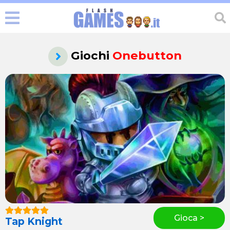
Giochi
Onebutton
Gioca >
Tap Knight