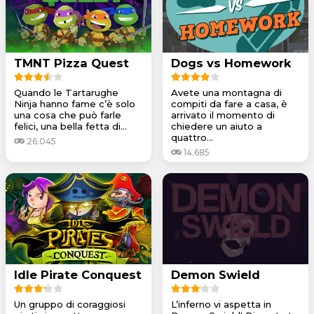
TMNT Pizza Quest
Dogs vs Homework
Quando le Tartarughe
Avete una montagna di
Ninja hanno fame c’è solo
compiti da fare a casa, è
una cosa che può farle
arrivato il momento di
felici, una bella fetta di...
chiedere un aiuto a
quattro...
26.045
14.685
Idle Pirate Conquest
Demon Swield
Un gruppo di coraggiosi
L’inferno vi aspetta in