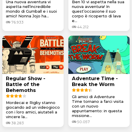
Una nuova avventura vi
Ben 10 vi aspetta nella sua
aspetta nell’incredibile
nuova avventura! In
mondo di Gumball e i suoi
quest’occasione il suo
amici! Nonna Jojo ha...
corpo è ricoperto di lava
e...
76.933
44.212
Regular Show -
Adventure Time -
Battle of the
Break the Worm
Behemoths
Gli amici di Adventure
Time tornano a farci visita
Mordecai e Rigby stanno
con un nuovo
giocando ad un videogioco
appuntamento: in questa
con i loro amici, aiutateli a
missione...
vincere la...
50.057
38.283