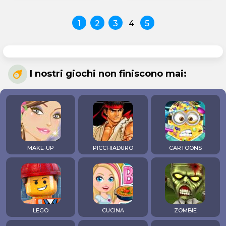
1
2
3
4
5
I nostri giochi non finiscono mai:
MAKE-UP
PICCHIADURO
CARTOONS
LEGO
CUCINA
ZOMBIE