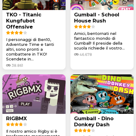
TKO - Titanic
Gumball - School
Kungfubot
House Rush
Offensive
Amici, bentornati nel
fantastico mondo di
I personaggi di Ben10,
Gumball! Il preside della
Adventure Time e tanti
scuola richiede il vostro...
altri, sono pronti a
combattere in TKO!
46.678
Scendete in...
38.861
RIGBMX
Gumball - Dino
Donkey Dash
Il nostro amico Rigby si è
trasformato magicamente