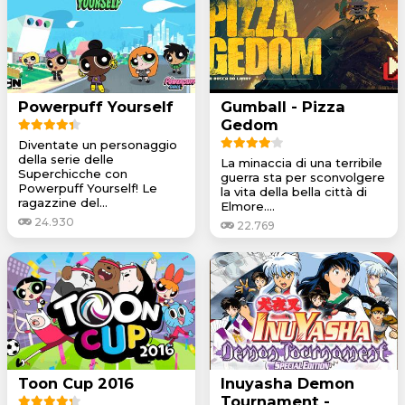
Powerpuff Yourself
Gumball - Pizza
Gedom
Diventate un personaggio
della serie delle
La minaccia di una terribile
Superchicche con
guerra sta per sconvolgere
Powerpuff Yourself! Le
la vita della bella città di
ragazzine del...
Elmore....
24.930
22.769
Toon Cup 2016
Inuyasha Demon
Tournament -