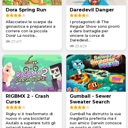
Dora Spring Run
Daredevil Danger
Allacciatevi le scarpe da
I protagonisti di The
ginnastica e preparatevi a
Regular Show sono pronti
correre con la piccola
a darsi battaglia per
Dora! La nostra...
vincere la corsa di
Daredevil...
27.417
25.829
RIGBMX 2 - Crash
Gumball - Sewer
Curse
Sweater Search
Rigby si è trasformato di
Gumball ha distrutto la sua
nuovo in una bicicletta!
maglietta preferita ma il
Aiutalo a superare tutti gli
suo amico Darwin conosce
ostacoli lungo il...
un posto in città...