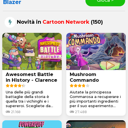
Gioca >
Blazer
Novità in
Cartoon Network
(150)
Awesomest Battle
Mushroom
in History - Clarence
Commando
Una delle più grandi
Aiutate la principessa
battaglie della storia è
Gommarosa a recuperare i
quella tra i vichinghi e i
più importanti ingredienti
supereroi. Scegliete da...
per il suo esperimento...
21.168
27.488