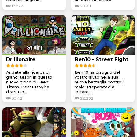
17.222
29.311
Drillionaire
Ben10 - Street Fight
Andate alla ricerca di
Ben 10 ha bisogno del
grandi tesori in questo
vostro aiuto nella sua
nuovo gioco di Teen
nuova battaglia contro il
Titans. Beast Boy ha
male! Preparatevi a
distrutto...
lottare...
33.421
22.292