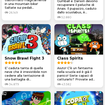
Gumball e Darwin devono
in una mountain bike!
recuperare il peluche di
Saltate sui pedali...
Anais. Il pupazzo, caduto
dallo scuolabus, è...
26.149
52.880
Snow Brawl Fight 3
Class Spirits
E’ caduta tanta di quella
Aiuto! C’è un fantasma
neve che è irresistibile non
nella scuola ed è già il
cedere alla tentazione di
panico! Siete capaci di
una battaglia di...
catturarlo? Provate ad...
34.879
43.582