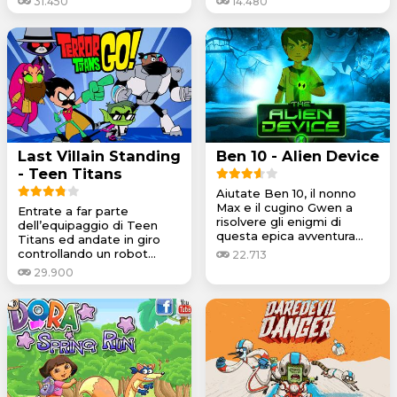
31.450
14.480
Last Villain Standing
Ben 10 - Alien Device
- Teen Titans
Aiutate Ben 10, il nonno
Max e il cugino Gwen a
Entrate a far parte
risolvere gli enigmi di
dell’equipaggio di Teen
questa epica avventura...
Titans ed andate in giro
controllando un robot...
22.713
29.900