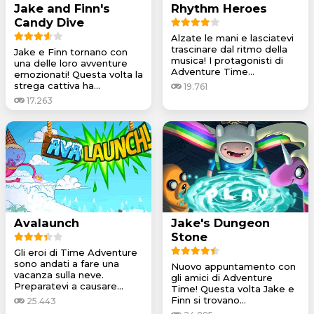
Jake and Finn's
Rhythm Heroes
Candy Dive
Alzate le mani e lasciatevi
trascinare dal ritmo della
Jake e Finn tornano con
musica! I protagonisti di
una delle loro avventure
Adventure Time...
emozionati! Questa volta la
strega cattiva ha...
19.761
17.263
Avalaunch
Jake's Dungeon
Stone
Gli eroi di Time Adventure
sono andati a fare una
Nuovo appuntamento con
vacanza sulla neve.
gli amici di Adventure
Preparatevi a causare...
Time! Questa volta Jake e
Finn si trovano...
25.443