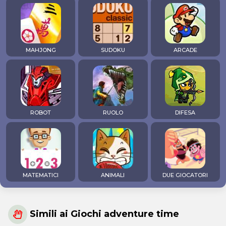
MAHJONG
SUDOKU
ARCADE
ROBOT
RUOLO
DIFESA
MATEMATICI
ANIMALI
DUE GIOCATORI
Simili ai Giochi adventure time