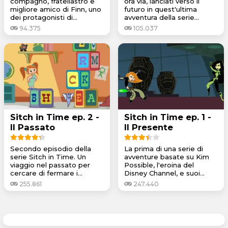
compagno, fratellastro e
ora via, lanciati verso il
migliore amico di Finn, uno
futuro in quest'ultima
dei protagonisti di...
avventura della serie...
94.375
105.037
Sitch in Time ep. 2 -
Sitch in Time ep. 1 -
Il Passato
Il Presente
Secondo episodio della
La prima di una serie di
serie Sitch in Time. Un
avventure basate su Kim
viaggio nel passato per
Possible, l'eroina del
cercare di fermare i...
Disney Channel, e suoi...
255.861
247.440