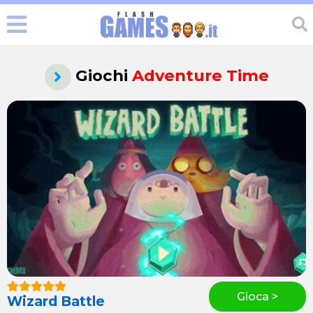
Giochi
Adventure Time
Gioca >
Wizard Battle