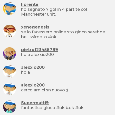
liorente
ho segnato 7 gol in 4 partite col
Manchester unit.
xenegenesis
se lo facessero online sto gioco sarebbe
bellissimo :o #ok
pietro123456789
hola alexxio200
alexxio200
hola
alexxio200
cerco amici sn nuovo ;)
Supermatti9
fantastico gioco #ok #ok #ok