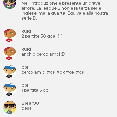
Nell'introduzione è presente un grave
errore. La league 2 non è la terza serie
inglese, ma la quarta. Equivale alla nostra
serie D.
kuki1
2 partite 30 goal ;) ;)
kuki1
anchio cerco amci :D
ppl
cerco amici #ok #ok #ok #ok
ppl
1 partita 5 gol ;)
Blear90
bella