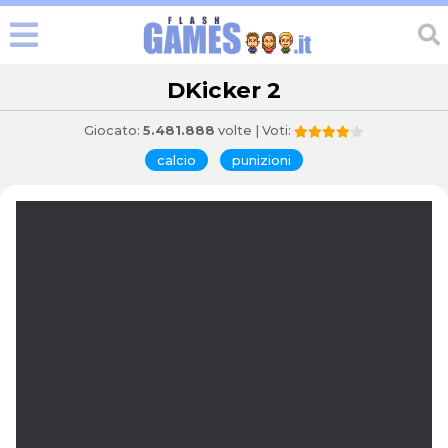
DKicker 2
Giocato:
5.481.888
volte | Voti:
calcio
punizioni