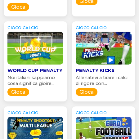
Gioca
Gioca
GIOCO CALCIO
GIOCO CALCIO
WORLD CUP PENALTY
PENALTY KICKS
Noi italiani sappiamo
Allenatevi a tirare i calci
cosa significa gioire...
di rigore con...
Gioca
Gioca
GIOCO CALCIO
GIOCO CALCIO