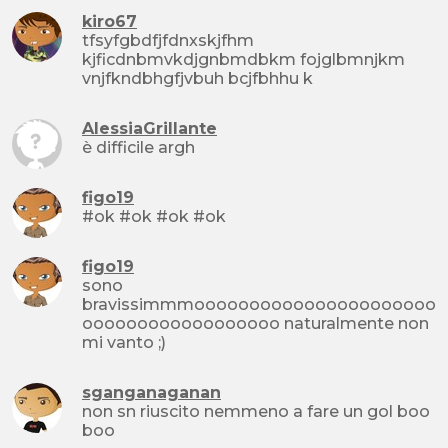
kiro67
tfsyfgbdfjfdnxskjfhm
kjficdnbmvkdjgnbmdbkm fojglbmnjkm
vnjfkndbhgfjvbuh bcjfbhhu k
AlessiaGrillante
è difficile argh
figo19
#ok #ok #ok #ok
figo19
sono
bravissimmmoooooooooooooooooooooo
oooooooooooooooooo naturalmente non
mi vanto ;)
sganganaganan
non sn riuscito nemmeno a fare un gol boo
boo