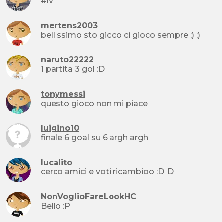
#lv
mertens2003
bellissimo sto gioco ci gioco sempre ;) ;)
naruto22222
1 partita 3 gol :D
tonymessi
questo gioco non mi piace
luigino10
finale 6 goal su 6 argh argh
lucalito
cerco amici e voti ricambioo :D :D
NonVoglioFareLookHC
Bello :P