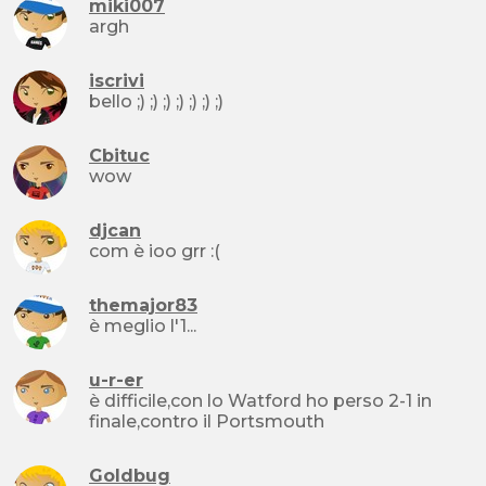
miki007
argh
iscrivi
bello ;) ;) ;) ;) ;) ;) ;)
Cbituc
wow
djcan
com è ioo grr :(
themajor83
è meglio l'1...
u-r-er
è difficile,con lo Watford ho perso 2-1 in
finale,contro il Portsmouth
Goldbug