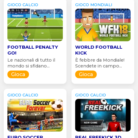
GIOCO CALCIO
GIOCO MONDIALI
FOOTBALL PENALTY
WORLD FOOTBALL
GO!
KICK
Le nazionali di tutto il
È febbre da Mondiale!
mondo si sfidano...
Scendete in campo...
Gioca
Gioca
GIOCO CALCIO
GIOCO CALCIO
EURO SOCCER
REAL FREEKICK 3D