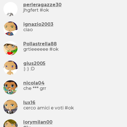
perleragazze30
jhgfert #ok
ignazio2003
ciao
Pollastrella88
grtieeeeee #ok
gius2005
:) :) :D
nicola04
che *** grr
lux16
cerco amici e voti #ok
lorymilan00