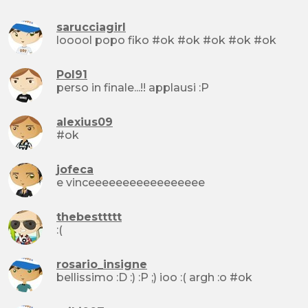
sarucciagirl
looool popo fiko #ok #ok #ok #ok #ok
Pol91
perso in finale...!! applausi :P
alexius09
#ok
jofeca
e vinceeeeeeeeeeeeeeeee
thebesttttt
:(
rosario_insigne
bellissimo :D :) :P ;) ioo :( argh :o #ok