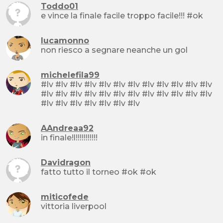
Toddo01
e vince la finale facile troppo facile!!! #ok
lucamonno
non riesco a segnare neanche un gol
michelefila99
#lv #lv #lv #lv #lv #lv #lv #lv #lv #lv #lv #lv
#lv #lv #lv #lv #lv #lv #lv #lv #lv #lv #lv #lv
#lv #lv #lv #lv #lv #lv #lv
AAndreaa92
in finale!l!!!!!!!!!!!
Davidragon
fatto tutto il torneo #ok #ok
miticofede
vittoria liverpool