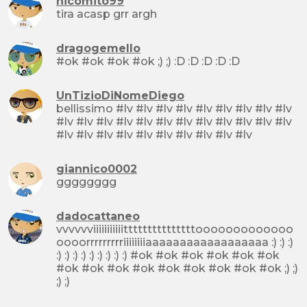
nicomito99
tira acasp grr argh
dragogemello
#ok #ok #ok #ok ;) ;) :D :D :D :D :D
UnTizioDiNomeDiego
bellissimo #lv #lv #lv #lv #lv #lv #lv #lv #lv
#lv #lv #lv #lv #lv #lv #lv #lv #lv #lv #lv #lv
#lv #lv #lv #lv #lv #lv #lv #lv #lv #lv
giannico0002
gggggggg
dadocattaneo
vvvvvviiiiiiiiiiitttttttttttttttooooooooooooo
oooorrrrrrrrriiiiiiiiaaaaaaaaaaaaaaaaaa :) :) :)
:) :) :) :) :) :) :) :) :) #ok #ok #ok #ok #ok #ok
#ok #ok #ok #ok #ok #ok #ok #ok #ok ;) ;)
;) ;)