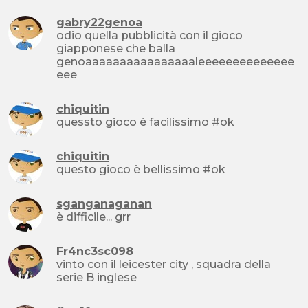
gabry22genoa
odio quella pubblicità con il gioco
giapponese che balla
genoaaaaaaaaaaaaaaaaleeeeeeeeeeeeee
eee
chiquitin
quessto gioco è facilissimo #ok
chiquitin
questo gioco è bellissimo #ok
sganganaganan
è difficile... grr
Fr4nc3sc098
vinto con il leicester city , squadra della
serie B inglese