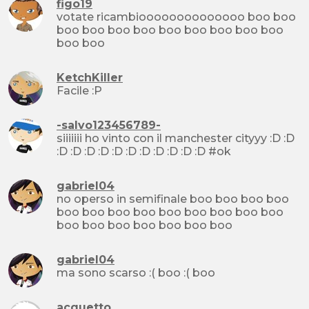
figo19
votate ricambioooooooooooooo boo boo
boo boo boo boo boo boo boo boo boo
boo boo
KetchKiller
Facile :P
-salvo123456789-
siiiiiii ho vinto con il manchester cityyy :D :D
:D :D :D :D :D :D :D :D :D :D :D #ok
gabriel04
no operso in semifinale boo boo boo boo
boo boo boo boo boo boo boo boo boo
boo boo boo boo boo boo boo
gabriel04
ma sono scarso :( boo :( boo
acquetto