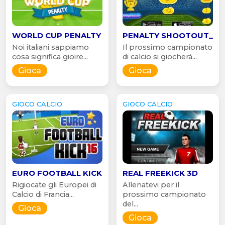
WORLD CUP PENALTY
PENALTY SHOOTOUT_
Noi italiani sappiamo
Il prossimo campionato
cosa significa gioire...
di calcio si giocherà...
Gioca
Gioca
GIOCO CALCIO
GIOCO CALCIO
EURO FOOTBALL KICK
REAL FREEKICK 3D
Rigiocate gli Europei di
Allenatevi per il
Calcio di Francia...
prossimo campionato
del...
Gioca
Gioca