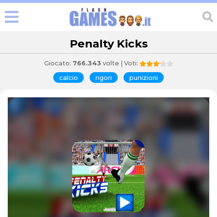
Penalty Kicks
Giocato:
766.343
volte | Voti:
calcio
rigori
punizioni