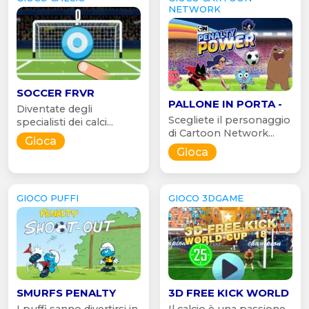
NETWORK
SOCCER FRVR
PALLONE IN PORTA -
Diventate degli
Scegliete il personaggio
specialisti dei calci...
di Cartoon Network...
Gioca
Gioca
GIOCO PUFFI
GIOCO 3DGAME
SMURFS PENALTY
3D FREE KICK WORLD
I puffi sanno divertirsi in
Il calcio è una passione