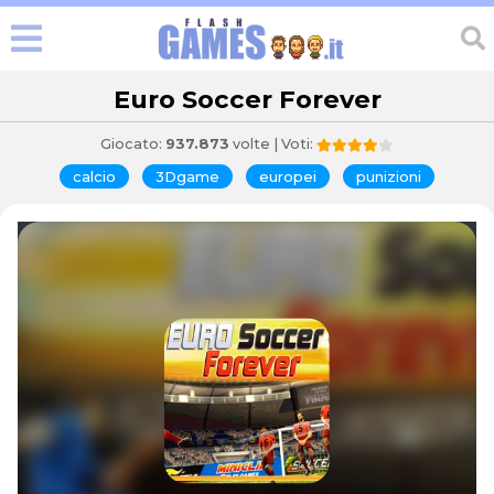
Euro Soccer Forever
Giocato:
937.873
volte | Voti:
calcio
3Dgame
europei
punizioni