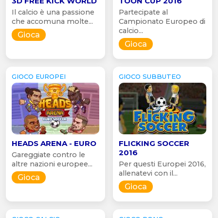
3D FREE KICK WORLD
TOON CUP 2016
Il calcio è una passione
Partecipate al
che accomuna molte...
Campionato Europeo di
calcio...
Gioca
Gioca
GIOCO EUROPEI
GIOCO SUBBUTEO
HEADS ARENA - EURO
FLICKING SOCCER
2016
Gareggiate contro le
altre nazioni europee...
Per questi Europei 2016,
allenatevi con il...
Gioca
Gioca