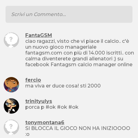
FantaGSM
ciao ragazzi, visto che vi piace il calcio.. c'è
un nuovo gioco manageriale
fantagsm.com con più di 14.000 iscritti.. con
calma diventerete grandi allenatori ;) su
facebook Fantagsm calcio manager online
fercio
ma viva er duce cosa! sti 2000
trinityulys
porca p #ok #ok #ok
tonymontana6
SI BLOCCA IL GIOCO NON HA INIZIOOOO
:o