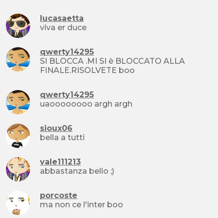
lucasaetta
viva er duce
qwerty14295
SI BLOCCA .MI SI è BLOCCATO ALLA
FINALE.RISOLVETE boo
qwerty14295
uaoooooooo argh argh
sioux06
bella a tutti
vale111213
abbastanza bello ;)
porcoste
ma non ce l'inter boo