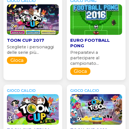
GIOCO CALCIO
GIOCO PONG
TOON CUP 2017
EURO FOOTBALL
PONG
Scegliete i personaggi
delle serie più...
Preparatevi a
partecipare al
Gioca
campionato...
Gioca
GIOCO CALCIO
GIOCO CALCIO