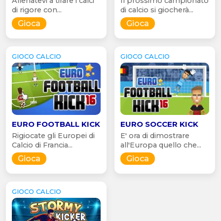
Allenatevi a tirare i calci
Il prossimo campionato
di rigore con...
di calcio si giocherà...
Gioca
Gioca
GIOCO CALCIO
GIOCO CALCIO
EURO FOOTBALL KICK
EURO SOCCER KICK
Rigiocate gli Europei di
E' ora di dimostrare
Calcio di Francia...
all'Europa quello che...
Gioca
Gioca
GIOCO CALCIO