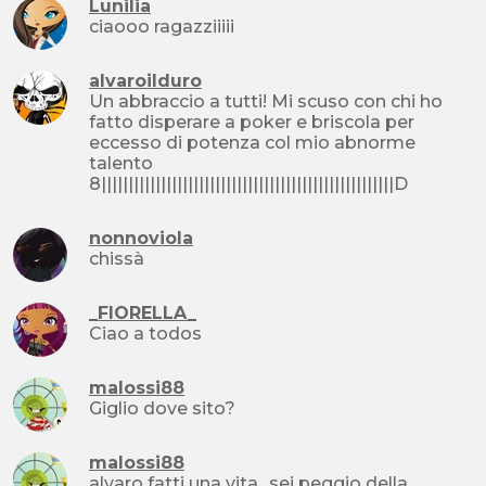
Lunilia
ciaooo ragazziiiii
alvaroilduro
Un abbraccio a tutti! Mi scuso con chi ho
fatto disperare a poker e briscola per
eccesso di potenza col mio abnorme
talento
8||||||||||||||||||||||||||||||||||||||||||||||||||||||D
nonnoviola
chissà
_FIORELLA_
Ciao a todos
malossi88
Giglio dove sito?
malossi88
alvaro fatti una vita.. sei peggio della