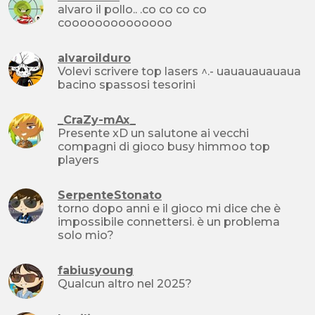
alvaro il pollo.. .co co co co
coooooooooooooo
alvaroilduro
Volevi scrivere top lasers ^.- uauauauauaua
bacino spassosi tesorini
_CraZy-mAx_
Presente xD un salutone ai vecchi
compagni di gioco busy himmoo top
players
SerpenteStonato
torno dopo anni e il gioco mi dice che è
impossibile connettersi. è un problema
solo mio?
fabiusyoung
Qualcun altro nel 2025?