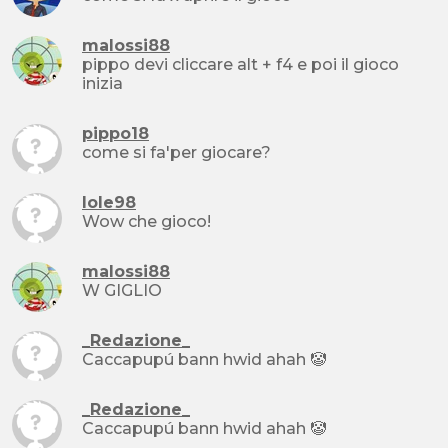
malossi88
pippo devi cliccare alt + f4 e poi il gioco
inizia
pippo18
come si fa'per giocare?
Iole98
Wow che gioco!
malossi88
W GIGLIO
_Redazione_
Caccapupú bann hwid ahah 🤡
_Redazione_
Caccapupú bann hwid ahah 🤡