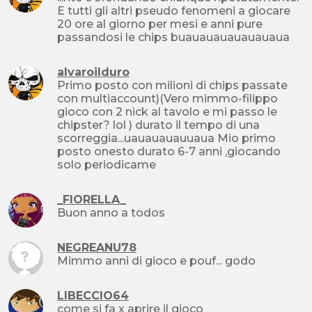
E tutti gli altri pseudo fenomeni a giocare
20 ore al giorno per mesi e anni pure
passandosi le chips buauauauauauauaua
alvaroilduro
Primo posto con milioni di chips passate
con multiaccount)(Vero mimmo-filippo
gioco con 2 nick al tavolo e mi passo le
chipster? lol ) durato il tempo di una
scorreggia...uauauauauuaua Mio primo
posto onesto durato 6-7 anni ,giocando
solo periodicame
_FIORELLA_
Buon anno a todos
NEGREANU78
Mimmo anni di gioco e pouf... godo
LIBECCIO64
come si fa x aprire il gioco