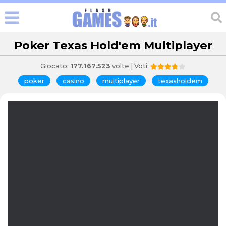
Poker Texas Hold'em Multiplayer
Giocato:
177.167.523
volte | Voti:
poker
casino
multiplayer
texasholdem