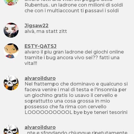
Rubentus.. un ladrone con milioni di soldi
che con i multiaccount ti passavi i soldi
Jigsaw22
alvà, ma statt zitt
ESTY-QATSJ
alvaro il piu gran ladrone dei giochi online
tramite i bug ancora vivo sei?? fatti una
vita!!!
alvaroilduro
Nel frattempo che dominavo e qualcuno si
faceva venire i mal di testa e l'insonnia per
un giochino gratis Io usavo il cervello e
soprattutto una cosa grossa in mio
possesso che fa rima con cervello
LOOOOOOOOOOL bye bye teneri tesorini
alvaroilduro
...nte e sfondando chiunque ripetutamente.