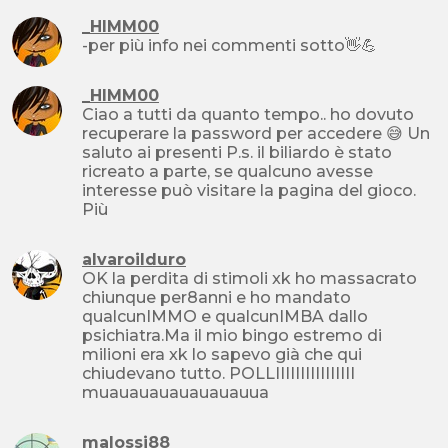
_HIMM00
-per più info nei commenti sotto👋💪
_HIMM00
Ciao a tutti da quanto tempo.. ho dovuto
recuperare la password per accedere 😅 Un
saluto ai presenti P.s. il biliardo è stato
ricreato a parte, se qualcuno avesse
interesse può visitare la pagina del gioco.
Più
alvaroilduro
OK la perdita di stimoli xk ho massacrato
chiunque per8anni e ho mandato
qualcunIMMO e qualcunIMBA dallo
psichiatra.Ma il mio bingo estremo di
milioni era xk lo sapevo già che qui
chiudevano tutto. POLLIIIIIIIIIIIIIIII
muauauauauauauauua
malossi88