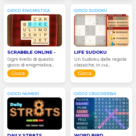
GIOCO ENIGMISTICA
GIOCO SUDOKU
SCRABBLE ONLINE -
LIFE SUDOKU
Ogni livello di questo
Un Sudoku dalle regole
gioco di enigmistica...
classiche, in cui...
Gioca
Gioca
GIOCO NUMERI
GIOCO CRUCIVERBA
DAILY STR8TS
WORD BIRD