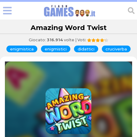
Amazing Word Twist
Giocato:
316.914
volte | Voti:
enigmistica
enigmistici
didattici
cruciverba