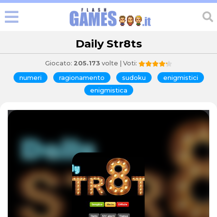
Daily Str8ts
Giocato:
205.173
volte | Voti:
numeri
ragionamento
sudoku
enigmistici
enigmistica