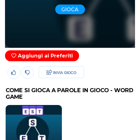
GIOCA
Aggiungi ai Preferiti
INVIA GIOCO
COME SI GIOCA A PAROLE IN GIOCO - WORD
GAME