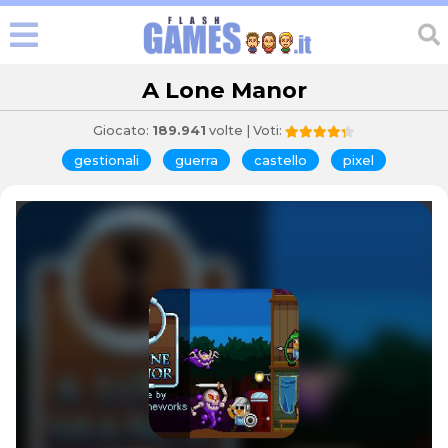
A Lone Manor
Giocato:
189.941
volte | Voti:
gestionali
guerra
castello
pixel