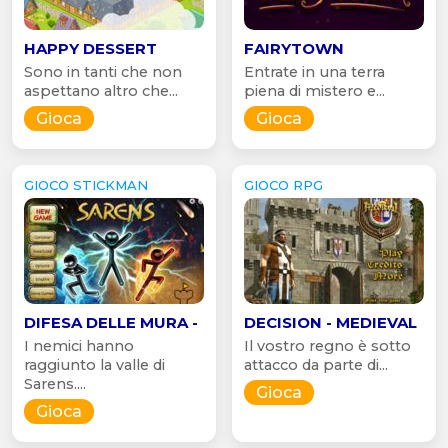
HAPPY DESSERT
FAIRYTOWN
Sono in tanti che non
Entrate in una terra
aspettano altro che...
piena di mistero e...
Gioca
Gioca
GIOCO STICKMAN
GIOCO RPG
DIFESA DELLE MURA -
DECISION - MEDIEVAL
I nemici hanno
Il vostro regno è sotto
raggiunto la valle di
attacco da parte di...
Sarens....
Gioca
Gioca