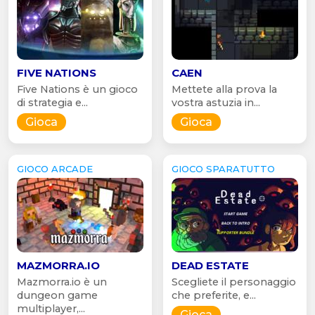
FIVE NATIONS
CAEN
Five Nations è un gioco
Mettete alla prova la
di strategia e...
vostra astuzia in...
Gioca
Gioca
GIOCO ARCADE
GIOCO SPARATUTTO
MAZMORRA.IO
DEAD ESTATE
Mazmorra.io è un
Scegliete il personaggio
dungeon game
che preferite, e...
multiplayer,...
Gioca