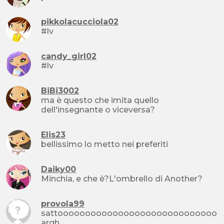
pikkolacucciola02
#lv
candy_girl02
#lv
BiBi3002
ma è questo che imita quello
dell'insegnante o viceversa?
Elis23
bellissimo lo metto nei preferiti
Daiky00
Minchia, e che è?L'ombrello di Another?
provola99
sattooooooooooooooooooooooooooooo
argh