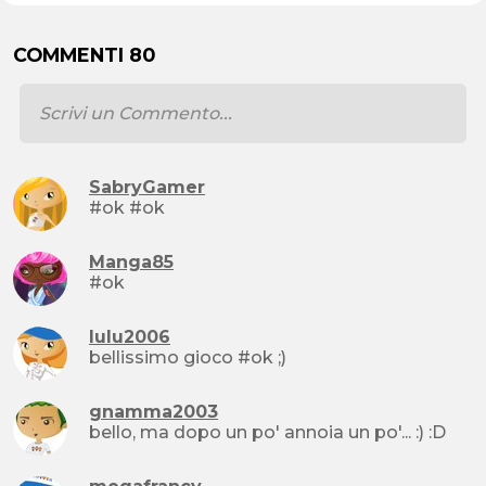
COMMENTI 80
SabryGamer
#ok #ok
Manga85
#ok
lulu2006
bellissimo gioco #ok ;)
gnamma2003
bello, ma dopo un po' annoia un po'... :) :D