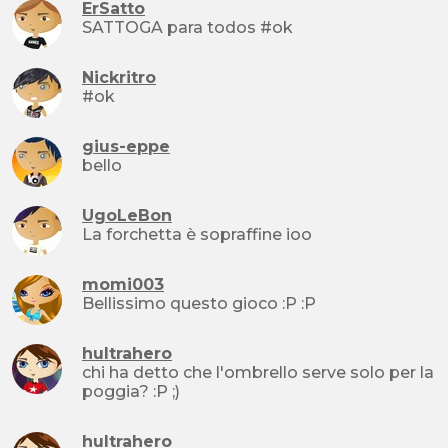
ErSatto
SATTOGA para todos #ok
Nickritro
#ok
gius-eppe
bello
UgoLeBon
La forchetta è sopraffine ioo
momi003
Bellissimo questo gioco :P :P
hultrahero
chi ha detto che l'ombrello serve solo per la
poggia? :P ;)
hultrahero