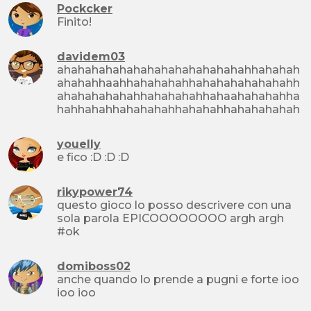
Pockcker
Finito!
davidem03
ahahahahahahahahahahahahahahhahahah
ahahahhaahhahahahahhahahahahahahahh
ahahahahahahhahahahahhahaahahahahha
hahhahahhahahahahhahahahhahahahahah
youelly
e fico :D :D :D
rikypower74
questo gioco lo posso descrivere con una
sola parola EPICOOOOOOOO argh argh
#ok
domiboss02
anche quando lo prende a pugni e forte ioo
ioo ioo