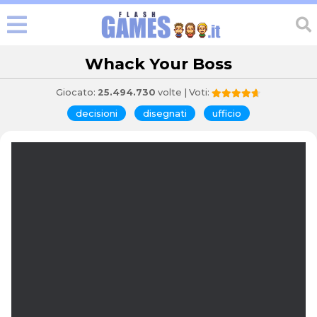
Whack Your Boss
Giocato:
25.494.730
volte | Voti:
decisioni
disegnati
ufficio