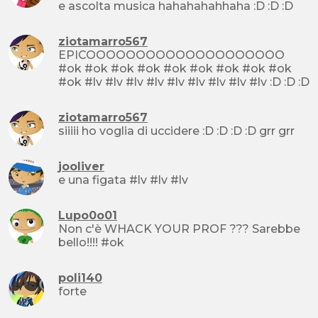
e ascolta musica hahahahahhaha :D :D :D
ziotamarro567
EPICOOOOOOOOOOOOOOOOOOOO
#ok #ok #ok #ok #ok #ok #ok #ok #ok
#ok #lv #lv #lv #lv #lv #lv #lv #lv #lv :D :D :D
ziotamarro567
siiiii ho voglia di uccidere :D :D :D :D grr grr
jooliver
e una figata #lv #lv #lv
Lupo0o01
Non c'è WHACK YOUR PROF ??? Sarebbe
bello!!!! #ok
poli140
forte