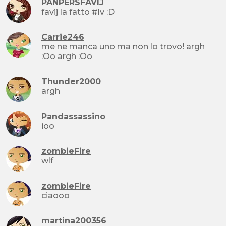
PANPERSFAVIJ
favij la fatto #lv :D
Carrie246
me ne manca uno ma non lo trovo! argh
:Oo argh :Oo
Thunder2000
argh
Pandassassino
ioo
zombieFire
wlf
zombieFire
ciaooo
martina200356