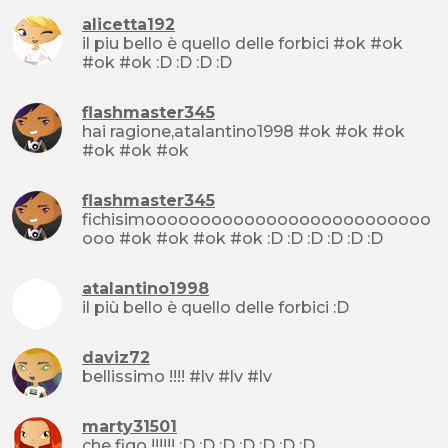
alicetta192
il piu bello è quello delle forbici #ok #ok
#ok #ok :D :D :D :D
flashmaster345
hai ragione,atalantino1998 #ok #ok #ok
#ok #ok #ok
flashmaster345
fichisimoooooooooooooooooooooooooo
ooo #ok #ok #ok #ok :D :D :D :D :D :D
atalantino1998
il più bello è quello delle forbici :D
daviz72
bellissimo !!!! #lv #lv #lv
marty31501
che figo !!!!!! :D :D :D :D :D :D :D