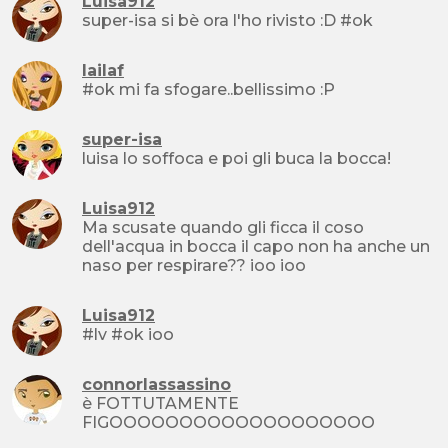
Luisa912
super-isa si bè ora l'ho rivisto :D #ok
lailaf
#ok mi fa sfogare..bellissimo :P
super-isa
luisa lo soffoca e poi gli buca la bocca!
Luisa912
Ma scusate quando gli ficca il coso
dell'acqua in bocca il capo non ha anche un
naso per respirare?? ioo ioo
Luisa912
#lv #ok ioo
connorlassassino
è FOTTUTAMENTE
FIGOOOOOOOOOOOOOOOOOOO