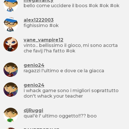
megafrancy
bello come uccidere il boos #ok #ok #ok
alex1222003
fighissimo #ok
vane_vampire12
vinto... bellissimo il gioco, mi sono accrta
che favij l'ha fatto #ok
genio24
ragazzi l'ultimo e dove ce la giacca
genio24
i whack game sono i migliori soprattutto
don't whack your teacher
djRuggi
qual'è l' ultimo oggetto!!?? boo