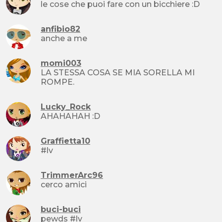
le cose che puoi fare con un bicchiere :D
anfibio82
anche a me
momi003
LA STESSA COSA SE MIA SORELLA MI
ROMPE.
Lucky_Rock
AHAHAHAH :D
Graffietta10
#lv
TrimmerArc96
cerco amici
buci-buci
pewds #lv