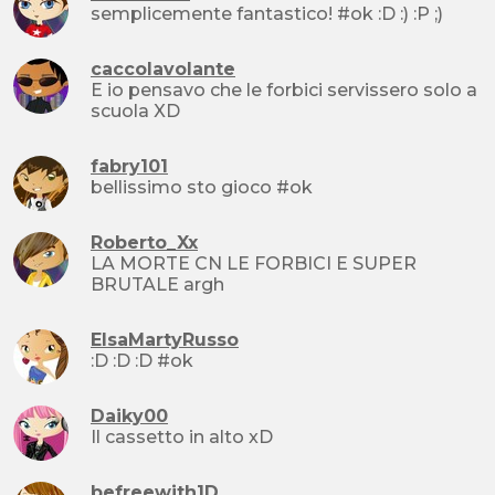
semplicemente fantastico! #ok :D :) :P ;)
caccolavolante
E io pensavo che le forbici servissero solo a
scuola XD
fabry101
bellissimo sto gioco #ok
Roberto_Xx
LA MORTE CN LE FORBICI E SUPER
BRUTALE argh
ElsaMartyRusso
:D :D :D #ok
Daiky00
Il cassetto in alto xD
befreewith1D