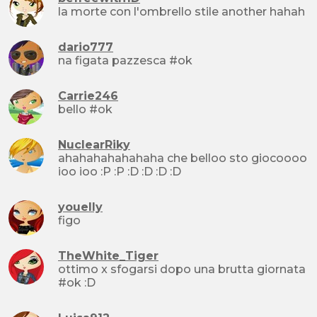
la morte con l'ombrello stile another hahah
dario777
na figata pazzesca #ok
Carrie246
bello #ok
NuclearRiky
ahahahahahahaha che belloo sto giocoooo
ioo ioo :P :P :D :D :D :D
youelly
figo
TheWhite_Tiger
ottimo x sfogarsi dopo una brutta giornata
#ok :D