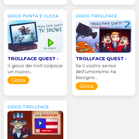
GIOCO PUNTA E CLICCA
GIOCO TROLLFACE
TROLLFACE QUEST -
TROLLFACE QUEST -
Il gioco dei troll colpisce
Se il vostro senso
un nuovo...
dell'umorismo ha
bisogno...
Gioca
Gioca
GIOCO TROLLFACE