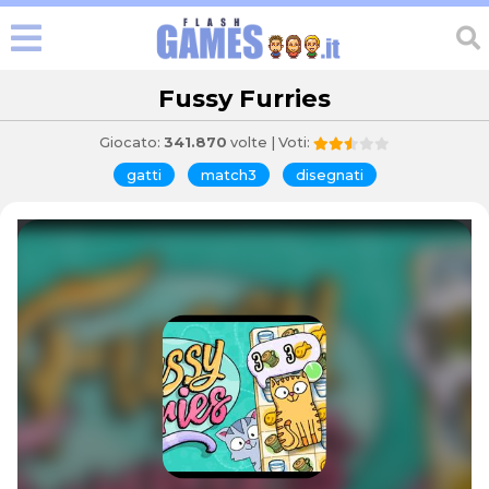
Fussy Furries
Giocato:
341.870
volte | Voti:
gatti
match3
disegnati