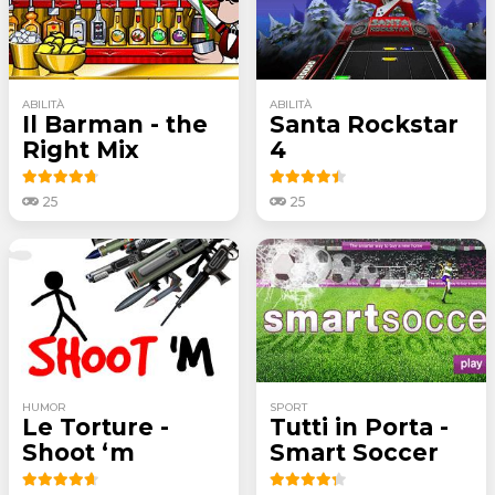
ABILITÀ
ABILITÀ
Il Barman - the
Santa Rockstar
Right Mix
4
25
25
HUMOR
SPORT
Le Torture -
Tutti in Porta -
Shoot ‘m
Smart Soccer