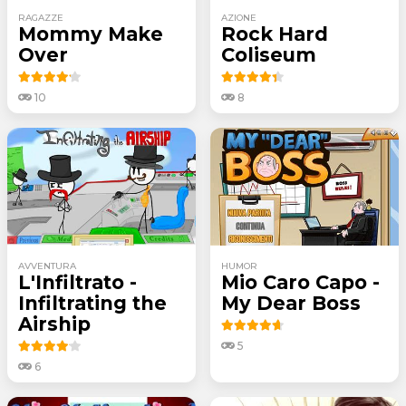
RAGAZZE
AZIONE
Mommy Make
Rock Hard
Over
Coliseum
10
8
AVVENTURA
HUMOR
L'Infiltrato -
Mio Caro Capo -
Infiltrating the
My Dear Boss
Airship
5
6