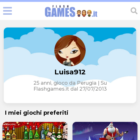
Luisa912
25 anni, gioco da Perugia | Su
Flashgames.it dal 27/07/2013
I miei giochi preferiti