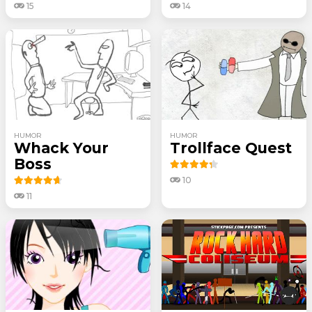
15
14
HUMOR
HUMOR
Whack Your
Trollface Quest
Boss
10
11