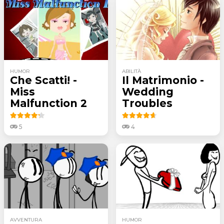
HUMOR
ABILITÀ
Che Scatti! -
Il Matrimonio -
Miss
Wedding
Malfunction 2
Troubles
5
4
AVVENTURA
HUMOR