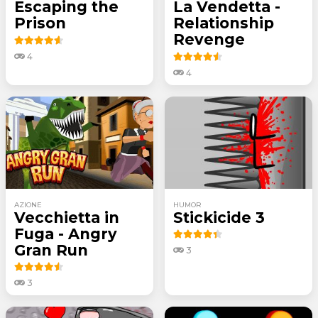
Escaping the
La Vendetta -
Prison
Relationship
Revenge
4
4
AZIONE
HUMOR
Vecchietta in
Stickicide 3
Fuga - Angry
Gran Run
3
3