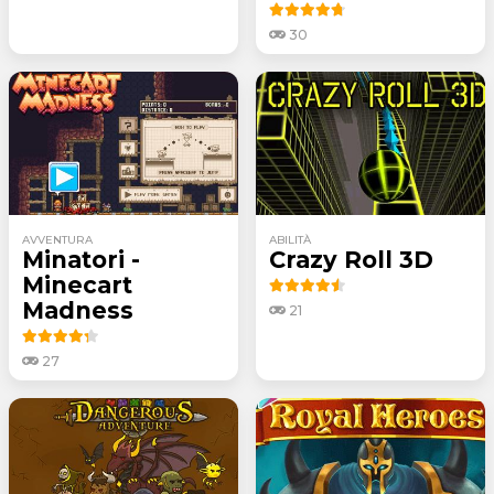
30
AVVENTURA
ABILITÀ
Minatori -
Crazy Roll 3D
Minecart
Madness
21
27