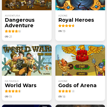
AVVENTURA
AZIONE
Dangerous
Royal Heroes
Adventure
19
21
DA TAVOLO
AZIONE
World Wars
Gods of Arena
19
18