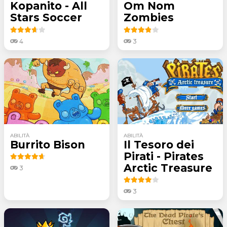
Kopanito - All
Om Nom
Stars Soccer
Zombies
4
3
ABILITÀ
ABILITÀ
Burrito Bison
Il Tesoro dei
Pirati - Pirates
Arctic Treasure
3
3