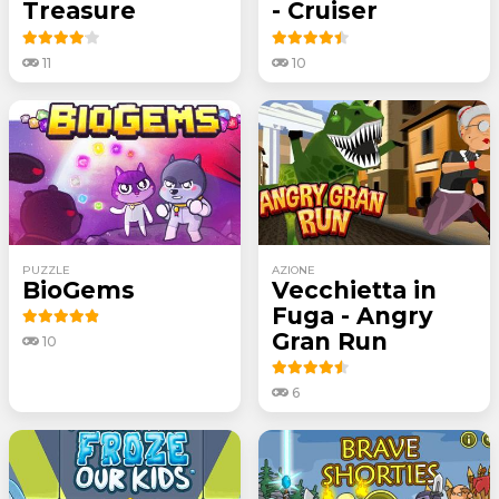
Treasure
- Cruiser
11
10
PUZZLE
AZIONE
BioGems
Vecchietta in
Fuga - Angry
Gran Run
10
6