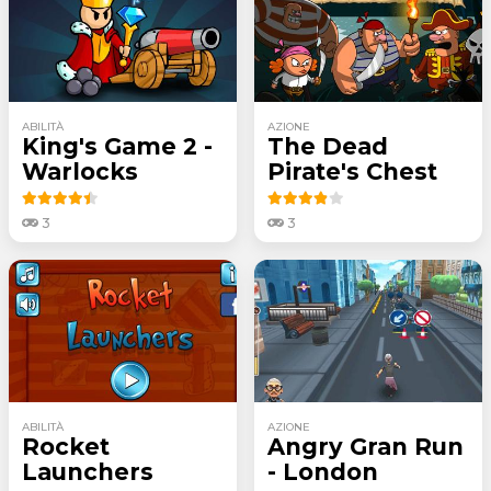
ABILITÀ
AZIONE
King's Game 2 -
The Dead
Warlocks
Pirate's Chest
3
3
ABILITÀ
AZIONE
Rocket
Angry Gran Run
Launchers
- London