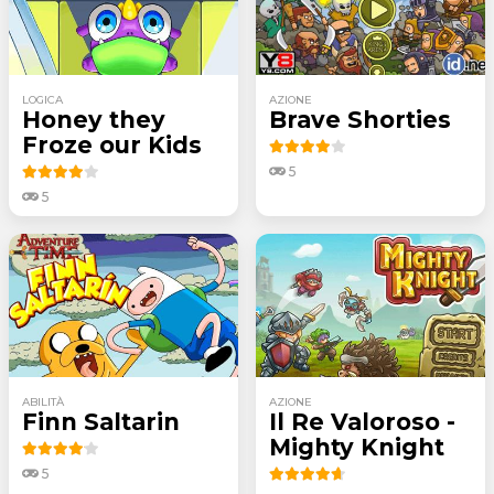
LOGICA
AZIONE
Honey they
Brave Shorties
Froze our Kids
5
5
ABILITÀ
AZIONE
Finn Saltarin
Il Re Valoroso -
Mighty Knight
5