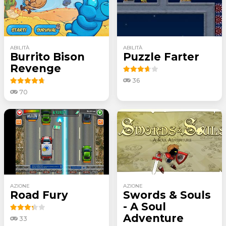
ABILITÀ
ABILITÀ
Burrito Bison
Puzzle Farter
Revenge
36
70
AZIONE
AZIONE
Road Fury
Swords & Souls
- A Soul
Adventure
33