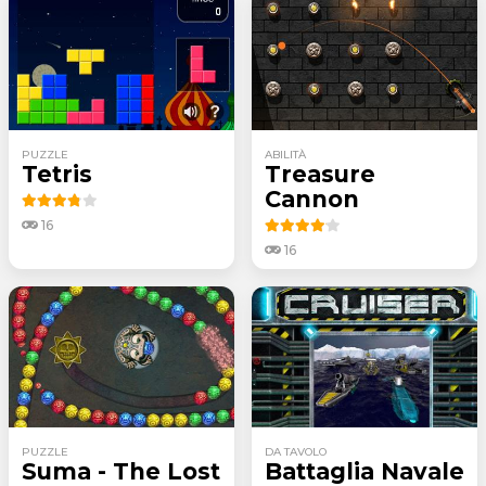
PUZZLE
ABILITÀ
Tetris
Treasure
Cannon
16
16
PUZZLE
DA TAVOLO
Suma - The Lost
Battaglia Navale