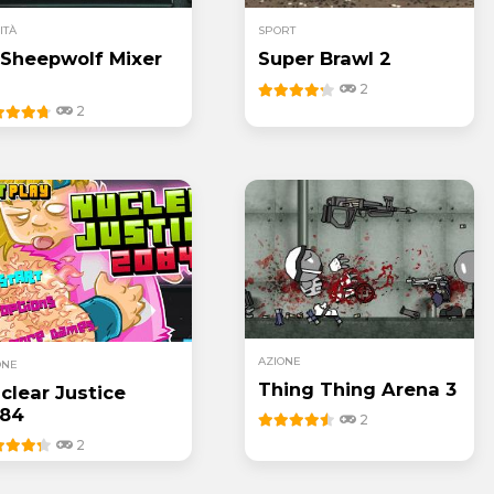
ITÀ
SPORT
 Sheepwolf Mixer
Super Brawl 2
2
2
AZIONE
ONE
Thing Thing Arena 3
clear Justice
84
2
2