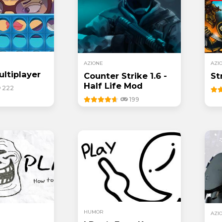
AZIONE
AZI
ultiplayer
Counter Strike 1.6 -
St
Half Life Mod
222
199
HUMOR
AZI