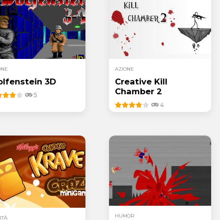
ONE
AZIONE
lfenstein 3D
Creative Kill
Chamber 2
5
4
HUMOR
ITÀ