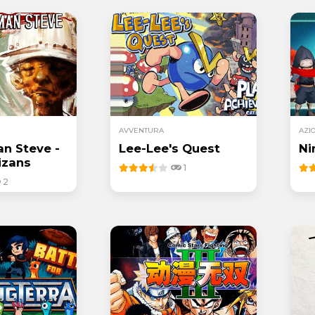
AVVENTURA
AZI
n Steve -
Lee-Lee's Quest
Ni
izans
1
2