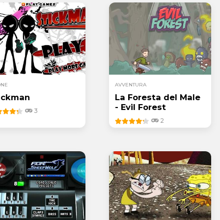
ONE
AVVENTURA
ickman
La Foresta del Male
- Evil Forest
3
2