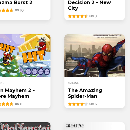
azma Burst 2
Decision 2 - New
City
10
9
ONE
AZIONE
n Mayhem 2 -
The Amazing
re Mayhem
Spider-Man
6
6