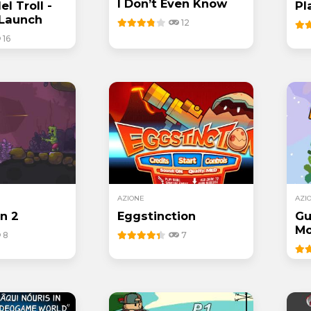
I Don’t Even Know
el Troll -
Pl
 Launch
12
16
AZIONE
AZI
n 2
Eggstinction
Gu
Mo
8
7