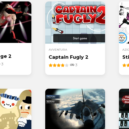
AVVENTURA
AZI
age 2
Captain Fugly 2
St
3
3