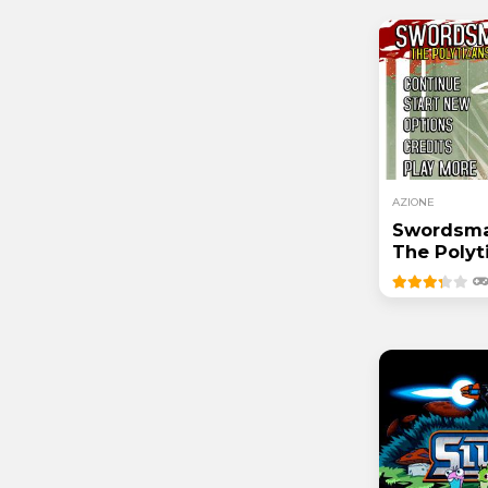
AZIONE
Swordsma
The Polyt