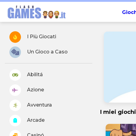
Gioch
I Più Giocati
Un Gioco a Caso
Abilitá
Azione
Avventura
I miei giochi
Arcade
Casinó