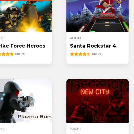
ONE
ABILITÀ
rike Force Heroes
Santa Rockstar 4
28
20
ONE
AZIONE