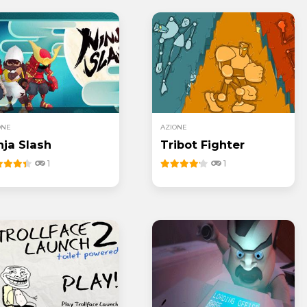
ONE
AZIONE
nja Slash
Tribot Fighter
1
1