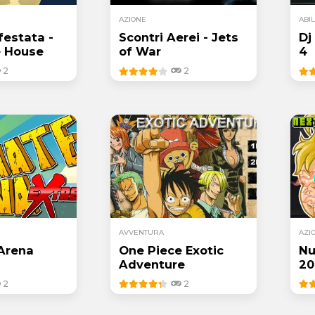
AZIONE
ABIL
nfestata -
Scontri Aerei - Jets
Dj
e House
of War
4
2
2
AVVENTURA
AZI
Arena
One Piece Exotic
Nu
Adventure
20
2
2