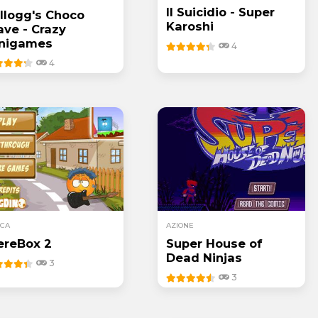
Il Suicidio - Super
llogg's Choco
Karoshi
ave - Crazy
nigames
4
4
ICA
AZIONE
reBox 2
Super House of
Dead Ninjas
3
3