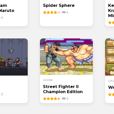
Jam
Spider Sphere
Ke
Naruto
Kr
4
Mi
4
AZIONE
LOG
Street Fighter II
We
Champion Edition
3
3