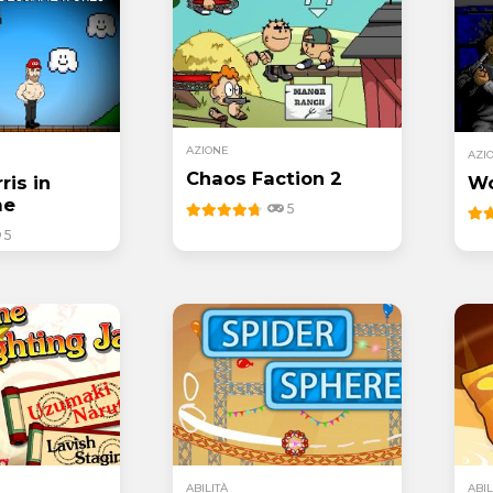
AZIONE
AZI
Chaos Faction 2
ris in
Wo
me
5
5
ABILITÀ
ABIL