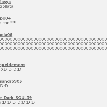
iasya
trollata.
opo04
a che ***!
aela06
00000000000000000000000000000000000000000
00000000000000000000000000000000000000000
00000000000000000000000000000000000000000
ngeldemons
io 10 XD :D :D :D
ssandro903
io 3 :D :D
e_Dark_SOUL39
o dio :D :D :D :D :D :D :D