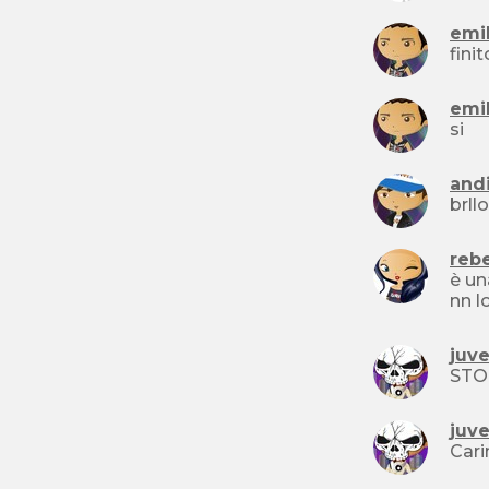
emi
emi
si
and
reb
è un
juv
juv
Cari