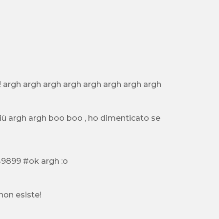
bastaaaaaaa sono arrivata a 2033992 sto impazzendooo!!!!! argh argh argh argh argh argh argh argh
enticato se
ho comprato tutto o finito il gioco e ho avanzato di soldi 1549899 #ok argh :o
non esiste!