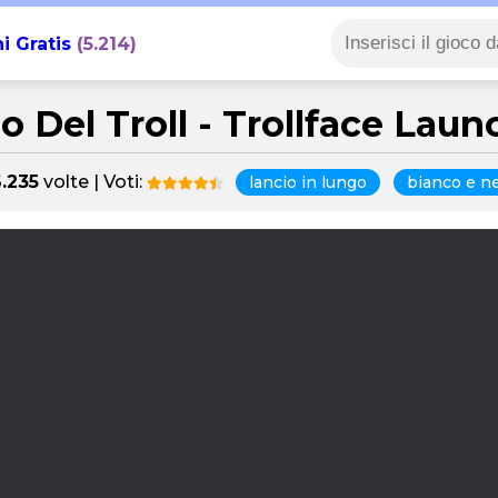
i Gratis
(5.214)
io Del Troll - Trollface Laun
.235
volte | Voti:
lancio in lungo
bianco e n