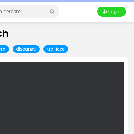
Login
ch
ero
disegnati
trollface