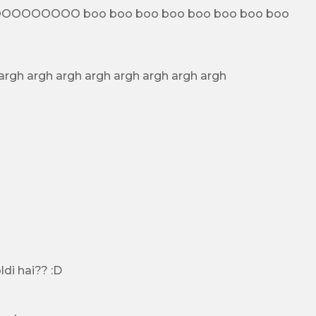
boo boo boo boo boo
mi sta trollandoooooooooooooo argh argh argh argh argh argh argh argh argh argh argh argh argh
di hai?? :D