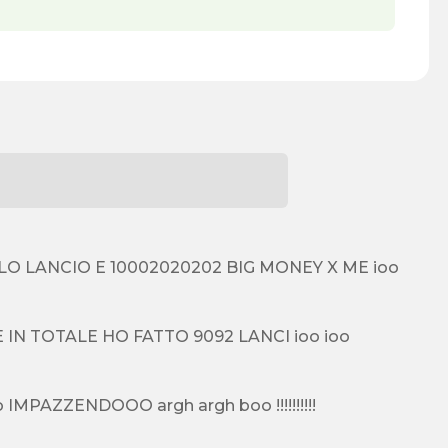
LO LANCIO E 10002020202 BIG MONEY X ME ioo
SII IO HO COMPRATO TUTTO è DA 1 ANNO CHE CI GIOCO E IN TOTALE HO FATTO 9092 LANCI ioo ioo
BASTA!!!!!!!sono arrivato a 2327977 e non mi fa comprare sto IMPAZZENDOOO argh argh boo !!!!!!!!!!