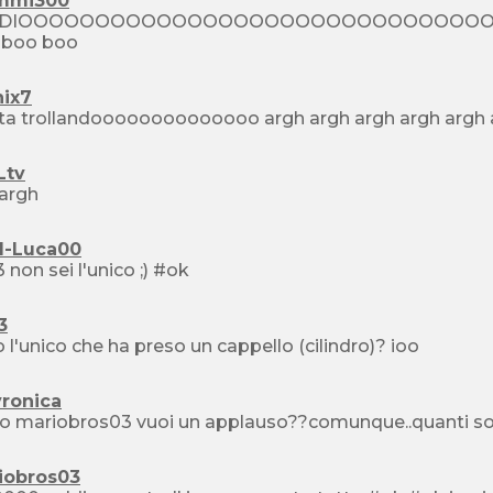
mmi300
DIOOOOOOOOOOOOOOOOOOOOOOOOOOOOOOOOOOOOOOO boo boo boo 
boo boo boo
nix7
Ltv
... argh
d-Luca00
3 non sei l'unico ;) #ok
3
 l'unico che ha preso un cappello (cilindro)? ioo
yronica
o mariobros03 vuoi un applauso??comunque..quanti sol
iobros03