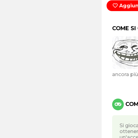
Aggiung
COME SI
ancora più
COMA
Si gioc
ottener
un'acce