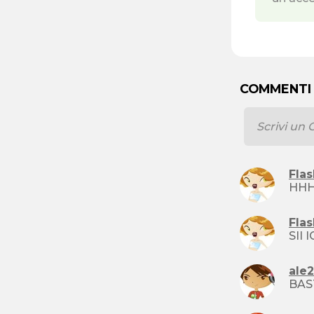
COMMENTI
Fla
HHH
Fla
ale