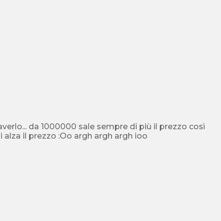
verlo... da 1000000 sale sempre di più il prezzo così
nn lo puoi prendere....ogni volta che si raggiunge la somma si alza il prezzo :Oo argh argh argh ioo