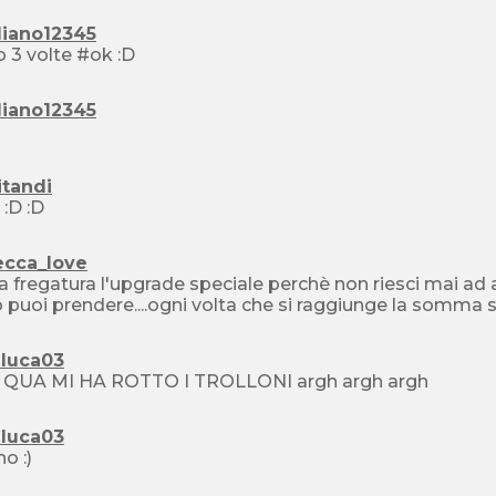
liano12345
finito 3 volte #ok :D
liano12345
itandi
brllo :D :D
ecca_love
a fregatura l'upgrade speciale perchè non riesci mai ad a
eluca03
STO QUA MI HA ROTTO I TROLLONI argh argh argh
eluca03
no :)