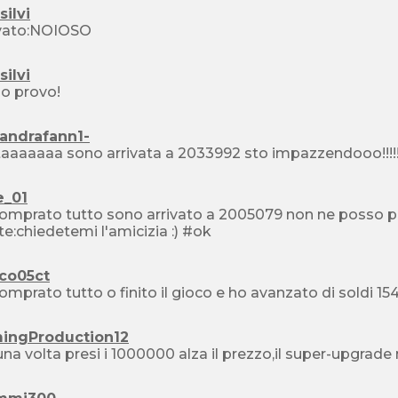
silvi
vato:NOIOSO
silvi
lo provo!
xandrafann1-
e_01
prato tutto sono arrivato a 2005079 non ne posso più argh argh boo boo , ho dim
volete:chiedetemi l'amicizia :) #ok
ico05ct
ingProduction12
na volta presi i 1000000 alza il prezzo,il super-upgrade 