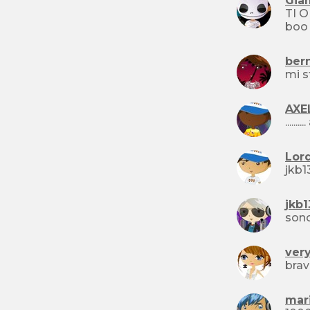
Gia
TI O
ber
AXE
.......
Lor
jkb1
jkb1
sono
ver
brav
mar