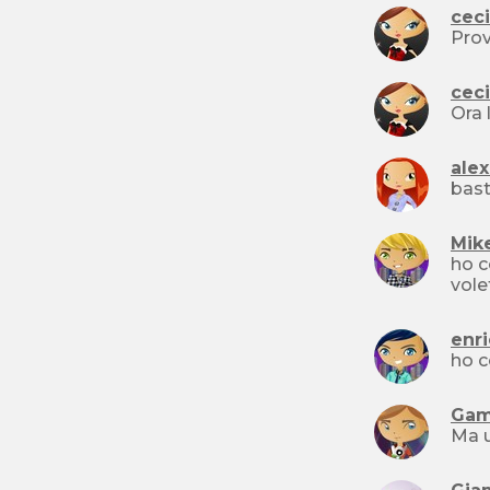
ceci
Pro
ceci
Ora 
ale
Mik
ho com
enr
Gam
Ma u