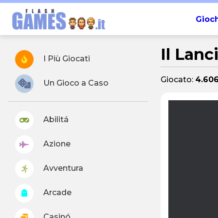
Gioch
Il Lanc
I Più Giocati
Giocato:
4.606
Un Gioco a Caso
Abilitá
Azione
Avventura
Arcade
Casinó