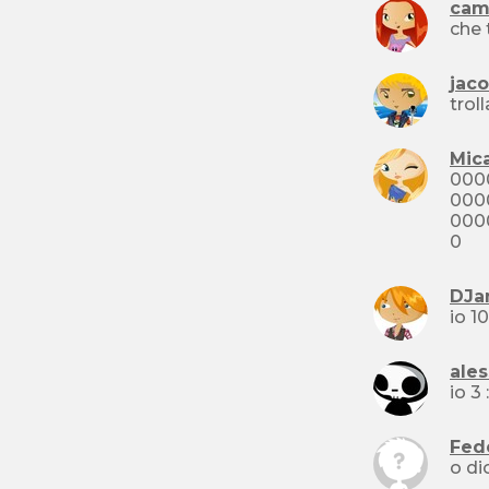
cam
che 
jac
troll
Mic
000
000
000
0
DJa
ale
Fed