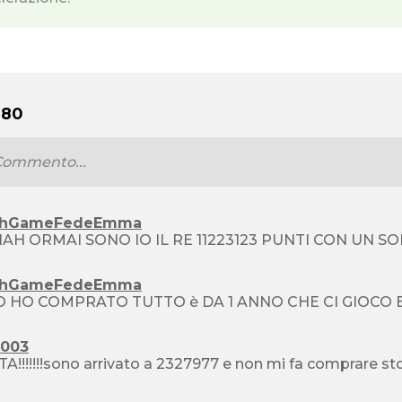
 80
shGameFedeEmma
AH ORMAI SONO IO IL RE 11223123 PUNTI CON UN SO
shGameFedeEmma
2003