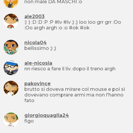
non male DA MASCHI :o
ale2003
:) :) :D :D :P :P #lv #lv ;) ;) ioo ioo grr grr :Oo
:Oo argh argh :o :o #ok #ok
nicola04
bellissimo ;) ;)
ale-nicosia
nn riesco a fare il liv. dopo il treno argh
pakovince
brutto si doveva mirare col mouse e poi si
dovevano comprare armi ma non l'hanno
fato
giorgioquaglia24
figo