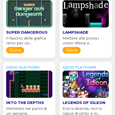
SUPER DANGEROUS
LAMPSHADE
Il fascino della grafica
Mettete alla prova i
retro per un...
vostri riflessi e...
Gioca
Gioca
GIOCO PLATFORM
GIOCO PLATFORM
INTO THE DEPTHS
LEGENDS OF IDLEON
Mettetevi nei panni di
Eroi si diventa, non si
un giovane...
nasce di certo, e in...