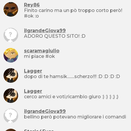
Rey86
Finito carino ma un pò troppo corto però!
#ok :o
ilgrandeGiova99
ADORO QUESTO SITO! :D
scaramagiulio
mi piace #ok
Lagger
dopo di te hamsik........scherzo!!! :D :D :D :D
Lagger
cerco amici e voti,ricambio giuro :) :) :) ;) ;)
ilgrandeGiova99
bellino però potevano migliorare i comandi