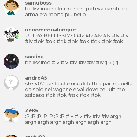
samuboss
bellissimo solo che se si poteva cambiare
arma era molto più bello
unnomequalunque
ULTRA BELLISSIMO #lv #lv #lv #lv #lv #lv
#lv #ok #ok #ok #ok #ok #ok #ok #ok
saraina
bellissimo #lv #lv #lv #lv #lv #lv :) :) :) :)
andre45
stefy02 basta che uccidi tutti a parte guello
da solo nel vagone e vai dove ce l ultimo
soldato #ok #ok #ok #ok #ok
Zek6
:P :P :P :P :P :P :P #lv #lv #lv #lv #lv argh
argh argh argh argh argh argh argh