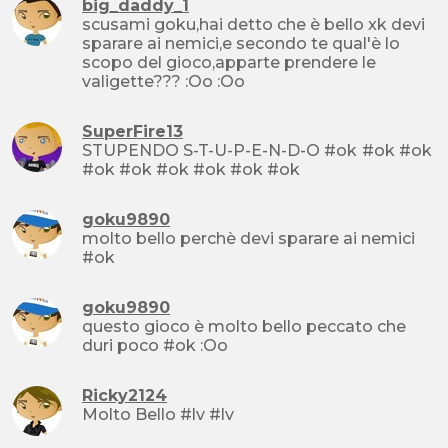
big_daddy_1
scusami goku,hai detto che è bello xk devi
sparare ai nemici,e secondo te qual'è lo
scopo del gioco,apparte prendere le
valigette??? :Oo :Oo
SuperFire13
STUPENDO S-T-U-P-E-N-D-O #ok #ok #ok
#ok #ok #ok #ok #ok #ok
goku9890
molto bello perchè devi sparare ai nemici
#ok
goku9890
questo gioco è molto bello peccato che
duri poco #ok :Oo
Ricky2124
Molto Bello #lv #lv