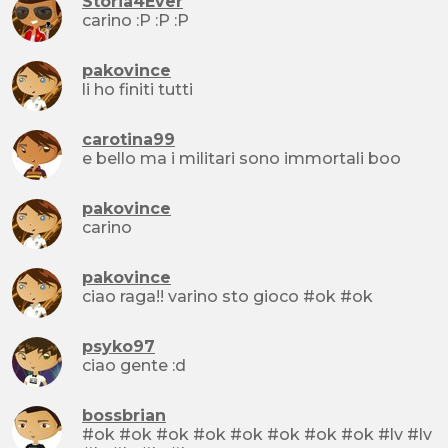
Storia4Ever
carino :P :P :P
pakovince
li ho finiti tutti
carotina99
e bello ma i militari sono immortali boo
pakovince
carino
pakovince
ciao raga!! varino sto gioco #ok #ok
psyko97
ciao gente :d
bossbrian
#ok #ok #ok #ok #ok #ok #ok #ok #lv #lv