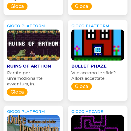
Gioca
Gioca
GIOCO PLATFORM
GIOCO PLATFORM
RUINS OF ARTHON
BULLET PHAZE
Partite per
Vi piacciono le sfide?
un'emozionante
Allora accettate...
avventura, in...
Gioca
Gioca
GIOCO PLATFORM
GIOCO ARCADE