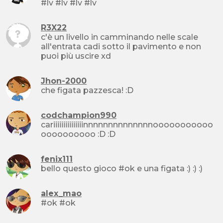
#lv #lv #lv #lv
R3X22
c'è un livello in camminando nelle scale
all'entrata cadi sotto il pavimento e non
puoi più uscire xd
Jhon-2000
che figata pazzesca! :D
codchampion990
cariiiiiiiiiiiiiiinnnnnnnnnnnnnnooooooooooo
oooooooooo :D :D
fenix111
bello questo gioco #ok e una figata :) :) :)
alex_mao
#ok #ok