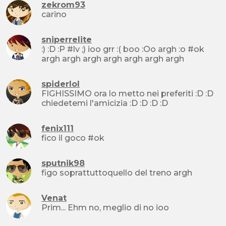
zekrom93
carino
sniperrelite
:) :D :P #lv ;) ioo grr :( boo :Oo argh :o #ok
argh argh argh argh argh argh argh
spiderlol
FIGHISSIMO ora lo metto nei preferiti :D :D
chiedetemi l'amicizia :D :D :D :D
fenix111
fico il goco #ok
sputnik98
figo soprattuttoquello del treno argh
Venat
Prim... Ehm no, meglio di no ioo