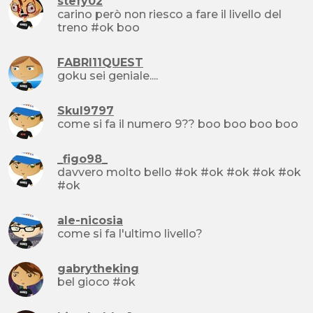
stefy02
carino però non riesco a fare il livello del
treno #ok boo
FABRI11QUEST
goku sei geniale....
Skul9797
come si fa il numero 9?? boo boo boo boo
_figo98_
davvero molto bello #ok #ok #ok #ok #ok
#ok
ale-nicosia
come si fa l'ultimo livello?
gabrytheking
bel gioco #ok