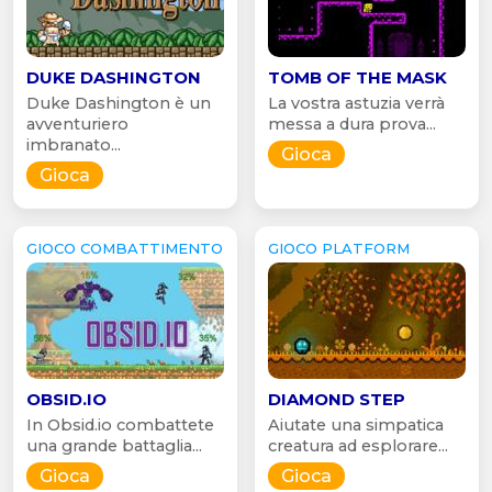
DUKE DASHINGTON
TOMB OF THE MASK
Duke Dashington è un
La vostra astuzia verrà
avventuriero
messa a dura prova...
imbranato...
Gioca
Gioca
GIOCO COMBATTIMENTO
GIOCO PLATFORM
OBSID.IO
DIAMOND STEP
In Obsid.io combattete
Aiutate una simpatica
una grande battaglia...
creatura ad esplorare...
Gioca
Gioca