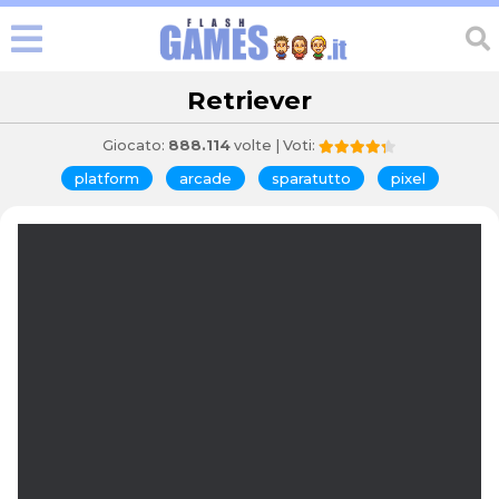
Retriever
Giocato:
888.114
volte | Voti:
platform
arcade
sparatutto
pixel